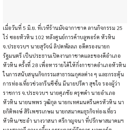
เมื่อวันที่ 5 มิ.ย. ที่เวทีร้านมัจฉากาชาด ลานกิจกรรม 25 
ไร่ ซอยหัวหิน 102 หลังศูนย์การค้าบลูพอร์ต หัวหิน 
จ.ประจวบฯ นายสุวัจน์ ลิปตพัลลภ อดีตรองนายก
รัฐมนตรี เป็นประธานเปิดงานกาชาดและของดีอำเภอ
หัวหิน ครั้งที่ 28 เพื่อหารายได้ให้กิ่งกาชาดอำเภอหัวหิน
ในการสนับสนุนกิจกรรมสาธารณกุศลต่าง ๆ และกระตุ้น
การท่องเที่ยวช่วงกรีนซีซั่น มีนายปรีดา สุขใจ รองผู้ว่า
ราชการ จ.ประจวบฯ นายศุภชัย ครุฑดำ นายอำเภอ
หัวหิน นายนพพร วุฒิกุล นายกเทศมนตรีนครหัวหิน นา
ยกิติพงษ์ สิริเพชรเกษม นายกสมาคมธุรกิจท่องเที่ยว
หัวหิน/ชะอำ นางวาสนา ศรีกาญจนา ที่ปรึกษาสมาคมฯ 
นางสาววจี กลมเกลี้ยง กรรมการผู้จัดการ บลูพอร์ต 