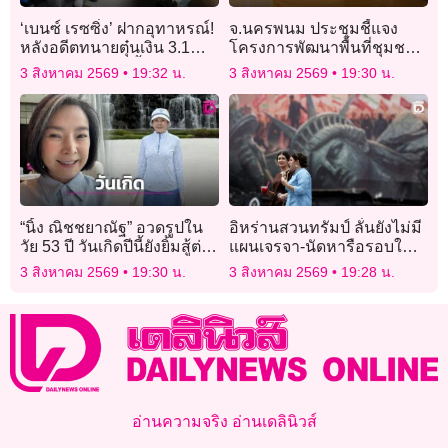
‘เบนซ์ เรซซิ่ง’ ฝากอุทาหรณ์!
จ.นครพนม ประชุมชี้แจง
หลังอดีตทนายตุ๋นเงิน 3.1
โครงการพัฒนาพื้นที่ชุมชน
ล้านโดนคุก 3 ปี ย้ำอย่า
ริมโขงภาคตะวันออกเฉียง
3 สิงหาคม 2569
19:32 น.
3 สิงหาคม 2569
19:30 น.
หลงกลคนอ้างวิ่งเต้นคดี
เหนือ
“นิ้ง ณิชชยาณัฐ” อวดรูปใน
อิหร่านสวนทรัมป์ ลั่นยังไม่มี
วัย 53 ปี วันเกิดปีนี้ยังยิ้มสู้ต่อ
แผนเจรจา-นัดหารือรอบใหม่
ไป เอฟซีมอบกำลังใจให้
กับสหรัฐ
3 สิงหาคม 2569
19:30 น.
3 สิงหาคม 2569
19:28 น.
สุขภาพแข็งแรง!
อ่านความจริง อ่านเดลินิวส์