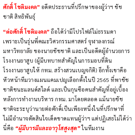
ศักดิ์ โชติมงคล” 
อดีตประธานที่ปรึกษาของผู้ว่าฯ ชัช
ชาติ สิทธิพันธุ์
“ต่อศักดิ์ โชติมงคล”
 ถือได้ว่ามีโปรไฟล์ไม่ธรรมดา 
เพราะเป็นรุ่นพี่คณะวิศวกรรมศาสตร์ จุฬาลงกรณ์
มหาวิทยาลัย ของนายชัชชาติ และเป็นอดีตผู้อำนวยการ
โรงงานยาสูบ (ผู้มีบทบาทสำคัญในการมอบที่ดิน
โรงงานยาสูบให้ กทม. สร้างสวนเบญจกิติ) อีกทั้งเขาคือ
หัวหน้าทีมวางแผนแคมเปญเลือกตั้งในปี 2565 ที่พาชัช
ชาติชนะแลนด์สไลด์ และเป็นกุนซือคนสำคัญที่อยู่เบื้อง
หลังการทำงานบริหาร กทม. มาโดยตลอด แม้นายชัช
ชาติจะระบุว่านายต่อศักดิ์เป็นเพียงหนึ่งในที่ปรึกษาที่
ไม่มีอำนาจตัดสินใจเด็ดขาดแทนผู้ว่าฯ แต่ปฏิเสธไม่ได้ว่า
นี่คือ 
“ผู้มีบารมีและอาวุโสสูงสุด” 
ในทีมงาน