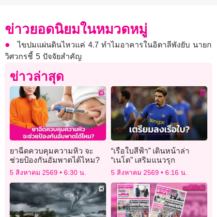
ข่าวยอดนิยมในหมวดหมู่
ไขปมแผ่นดินไหวแค่ 4.7 ทำไมอาคารในอิตาลีพังยับ นายก
วิศวกรชี้ 5 ปัจจัยสำคัญ
ข่าวล่าสุด
ยาฉีดควบคุมความหิว จะ
“เรือใบสีฟ้า” เดินหน้าล่า
ช่วยป้องกันอัมพาตได้ไหม?
“เนโต” เสริมแนวรุก
5 สิงหาคม 2569
6:30 น.
5 สิงหาคม 2569
6:16 น.