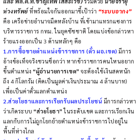
และ พล.ต.ท.ชาญเทพ เสสะเวช) 
ร่วมด้วย
 นายจิรายุ 
ห่วงทรัพย์ 
ที่พร้อมใจกันออกมาชี้เป้าว่า 
“ระบบอากง” 
คือ เครือข่ายอำนาจมืดหลังบ้าน ที่เข้ามาแทรกแซงการ
บริหารราชการ กทม. ในยุคชัชชาติ โดยแบ่งข้อกล่าวหา
ร้ายแรงออกเป็น 3 ด้านหลักๆ คือ
1.การซื้อขายตำแหน่งข้าราชการ (ตั๋ว ผอ.เขต)
 มีการ
อ้างข้อเท็จจริงชวนช็อกว่า หากข้าราชการคนไหนอยาก
ขึ้นตำแหน่ง 
“ผู้อำนวยการเขต” 
จะต้องใช้เงินสดหนัก
ถึง 4 กิโลกรัม (คิดเป็นมูลค่าเงินประมาณ 4 ล้านบาท) 
เพื่อเป็นค่าตั๋วแลกตำแหน่ง
2.ส่วยโยธาและการเรียกรับผลประโยชน์ 
มีการกล่าวหา
ว่าเกิดระบบ
 “ส่วยโยธา”
 ในระดับเขต และการเรียกเงิน
แลกกับการไม่ถูกโยกย้ายตำแหน่งข้าราชการไปอยู่ใน
พื้นที่ห่างไกล