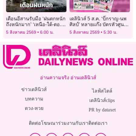
เตือนอีสานรับมือ ‘ฝนตกหนัก
เดลินิวส์ 5 ส.ค. ‘บิ๊กราญ-นพ
ถึงหนักมาก’ ‘เหนือ-ใต้-ตอ.’
ศิลป์’ ทลายแก๊ง บัตรหัวศูนย์
ตกหนักสะสม
จับ 17 จนท.-เจ้าบ้าน-เมียนมา
5 สิงหาคม 2569
6:00 น.
5 สิงหาคม 2569
5:30 น.
อ่านความจริง อ่านเดลินิวส์
ข่าวเดลินิวส์
ไลฟ์สไตล์
บทความ
เดลินิวส์clips
ดวง-หวย
PR by dataxet
ติดต่อโฆษณา
ร่วมงานกับเรา
ติดต่อเรา