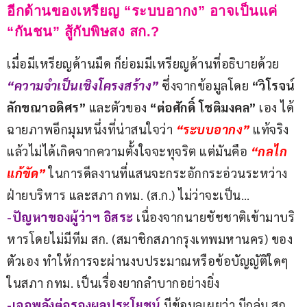
อีกด้านของเหรียญ “ระบบอากง” อาจเป็นแค่
“กันชน” สู้กับพิษสง สก.?
เมื่อมีเหรียญด้านมืด ก็ย่อมมีเหรียญด้านที่อธิบายด้วย 
“ความจำเป็นเชิงโครงสร้าง” 
ซึ่งจากข้อมูลโดย 
“วิโรจน์ 
ลักขณาอดิศร”
 และตัวของ 
“ต่อศักดิ์ โชติมงคล”
 เอง ได้
ฉายภาพอีกมุมหนึ่งที่น่าสนใจว่า 
“ระบบอากง” 
แท้จริง
แล้วไม่ได้เกิดจากความตั้งใจจะทุจริต แต่มันคือ
 “กลไก
แก้ขัด”
 ในการดีลงานที่แสนจะกระอักกระอ่วนระหว่าง
ฝ่ายบริหาร และสภา กทม. (ส.ก.) ไม่ว่าจะเป็น…
-ปัญหาของผู้ว่าฯ อิสระ 
เนื่องจากนายชัชชาติเข้ามาบริ
หารโดยไม่มีทีม สก. (สมาชิกสภากรุงเทพมหานคร) ของ
ตัวเอง ทำให้การจะผ่านงบประมาณหรือข้อบัญญัติใดๆ 
ในสภา กทม. เป็นเรื่องยากลำบากอย่างยิ่ง
-เจอพลังต่อรองผลประโยชน์
 มีข้อมูลเผยว่า มีกลุ่ม สก. 