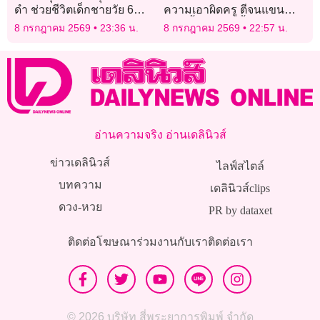
ดำ ช่วยชีวิตเด็กชายวัย 6
ความเอาผิดครู ตีจนแขนช้ำ-
ขวบ
มีไข้ จี้โรงเรียนชี้แจง
8 กรกฎาคม 2569
23:36 น.
8 กรกฎาคม 2569
22:57 น.
มาตรการคุ้มครองเด็ก
อ่านความจริง อ่านเดลินิวส์
ข่าวเดลินิวส์
ไลฟ์สไตล์
บทความ
เดลินิวส์clips
ดวง-หวย
PR by dataxet
ติดต่อโฆษณา
ร่วมงานกับเรา
ติดต่อเรา
© 2026 บริษัท สี่พระยาการพิมพ์ จำกัด