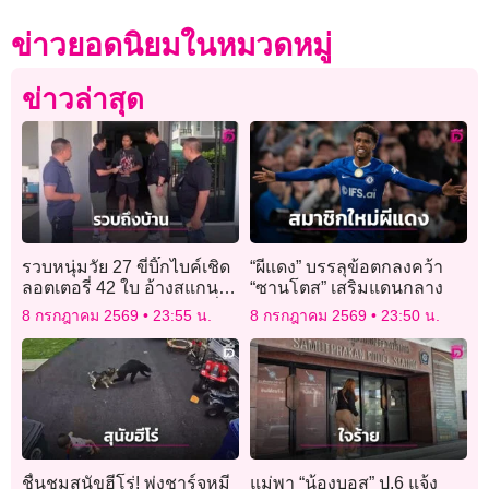
ข่าวยอดนิยมในหมวดหมู่
ข่าวล่าสุด
รวบหนุ่มวัย 27 ขี่บิ๊กไบค์เชิด
“ผีแดง” บรรลุข้อตกลงคว้า
ลอตเตอรี่ 42 ใบ อ้างสแกน
“ซานโตส” เสริมแดนกลาง
จ่ายเงินแต่เงินไม่พอ ก่อนขี่
8 กรกฎาคม 2569
23:55 น.
8 กรกฎาคม 2569
23:50 น.
หนีถูกรวบถึงบ้าน
ชื่นชมสุนัขฮีโร่! พุ่งชาร์จหมี
แม่พา “น้องบอส” ป.6 แจ้ง