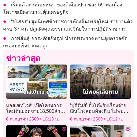
เริ่มแล้วงานน้อยหน่า ของดีเมืองปากช่อง 69 พ่อเมือง
โคราชเปิดงานกระตุ้นเศรษฐกิจ
“ยโสธร”ปฐมนิเทศข้าราชการท้องถิ่นบรรจุใหม่ รายงานตัว
ครบ 37 คน ปลูกฝังคุณธรรมและวินัยในการปฏิบัติราชการ
กาฬสินธุ์ ยกระดับเชิงรุก! นำรถพระราชทานลุยตรวจคัด
กรองมะเร็งปากมดลูก
ข่าวล่าสุด
แอสเซทไวส์ เปิดโครงการ
‘บุรีรัมย์’ ตั้งโต๊ะรับเรื่องจ่าย
ใหม่ดันยอดขาย18,500ล้าน
เงินโกงสอบท้องถิ่น ไม่พบผู้
บาท
เสียหายแจ้งความแม้แต่คน
6 กรกฎาคม 2569
16:13 น.
6 กรกฎาคม 2569
16:12 น.
เดียว