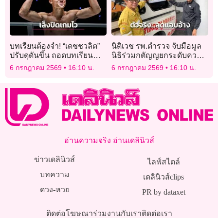
บทเรียนต้องจำ! “เดชชวลิต”
​นิติเวช รพ.ตำรวจ จับมือมูล
ปรับดุดันขึ้น ถอดบทเรียน
นิธิร่วมกตัญญยกระดับความ
ความใจร้อนปะทะ “ทอม
โปร่งใส ติดสติกเกอร์ข้างรถ
6 กรกฎาคม 2569
16:10 น.
6 กรกฎาคม 2569
16:10 น.
คาสส์” ล่าชัย 5 ไฟต์ติด
ป้องกันมิจฉาชีพ
อ่านความจริง อ่านเดลินิวส์
ข่าวเดลินิวส์
ไลฟ์สไตล์
บทความ
เดลินิวส์clips
ดวง-หวย
PR by dataxet
ติดต่อโฆษณา
ร่วมงานกับเรา
ติดต่อเรา