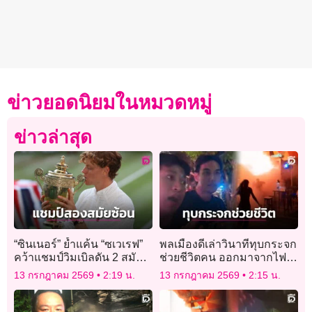
ข่าวยอดนิยมในหมวดหมู่
ข่าวล่าสุด
“ซินเนอร์” ย้ำแค้น “ซเวเรฟ”
พลเมืองดีเล่าวินาทีทุบกระจก
คว้าแชมป์วิมเบิลดัน 2 สมัย
ช่วยชีวิตคน ออกมาจากไฟ
รวด
ไหม้ ‘โรงเบียร์ ณ ลาดพร้าว’
13 กรกฎาคม 2569
2:19 น.
13 กรกฎาคม 2569
2:15 น.