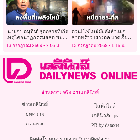
‘นายกฯ อนุทิน’ รุดตรวจที่เกิด
ด่วน! ไฟไหม้ผับดังห้าแยก
เหตุโศกนาฏกรรมสลด พบ
ลาดพร้าว เผาวอด บาดเจ็บ-
เคสดำสังเวยไฟไหม้ทะลุ 27
เสียชีวิตหลายราย
13 กรกฎาคม 2569
2:06 น.
13 กรกฎาคม 2569
1:15 น.
ศพ
อ่านความจริง อ่านเดลินิวส์
ข่าวเดลินิวส์
ไลฟ์สไตล์
บทความ
เดลินิวส์clips
ดวง-หวย
PR by dataxet
ติดต่อโฆษณา
ร่วมงานกับเรา
ติดต่อเรา