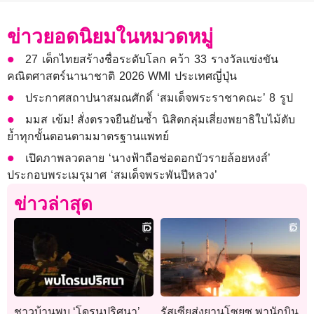
ข่าวยอดนิยมในหมวดหมู่
27 เด็กไทยสร้างชื่อระดับโลก คว้า 33 รางวัลแข่งขัน
คณิตศาสตร์นานาชาติ 2026 WMI ประเทศญี่ปุ่น
ประกาศสถาปนาสมณศักดิ์ ‘สมเด็จพระราชาคณะ’ 8 รูป
มมส เข้ม! สั่งตรวจยืนยันซ้ำ นิสิตกลุ่มเสี่ยงพยาธิใบไม้ตับ
ย้ำทุกขั้นตอนตามมาตรฐานแพทย์
เปิดภาพลวดลาย ‘นางฟ้าถือช่อดอกบัวรายล้อยหงส์’
ประกอบพระเมรุมาศ ‘สมเด็จพระพันปีหลวง’
ข่าวล่าสุด
ชาวบ้านพบ ‘โดรนปริศนา’
รัสเซียส่งยานโซยุซ พานักบิน