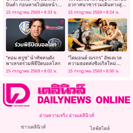
บินต่ำ ก่อนหายไปต่อหน้า
อวกาศนาซาร่วมเดินทางสู่ไอ
ต่อตา ทิศใต้ตรงข้ามตลาด
เอสเอส
15 กรกฎาคม 2569
8:33 น.
15 กรกฎาคม 2569
8:24 น.
ชายแดนช่องจอม
“ทอม ครูซ” นำทัพคนดัง
“ไดมอนด์ ณรกร” อัพเลเวล
พาเหรดร่วมพิธีปิดบอลโลก
ความฮอตส่งซิงเกิลใหม่
เขย่าหัวใจแฟนๆ ในเพลง “Mi
15 กรกฎาคม 2569
8:02 น.
15 กรกฎาคม 2569
8:00 น.
Amor”
อ่านความจริง อ่านเดลินิวส์
ข่าวเดลินิวส์
ไลฟ์สไตล์