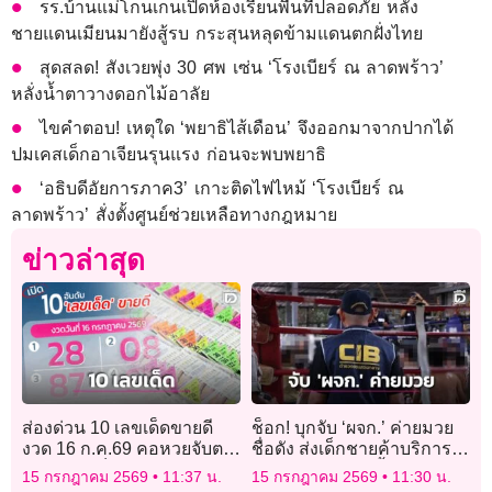
รร.บ้านแม่โกนเกนเปิดห้องเรียนพื้นที่ปลอดภัย หลัง
ชายแดนเมียนมายังสู้รบ กระสุนหลุดข้ามแดนตกฝั่งไทย
สุดสลด! สังเวยพุ่ง 30 ศพ เซ่น ‘โรงเบียร์ ณ ลาดพร้าว’
หลั่งน้ำตาวางดอกไม้อาลัย
ไขคำตอบ! เหตุใด ‘พยาธิไส้เดือน’ จึงออกมาจากปากได้
ปมเคสเด็กอาเจียนรุนแรง ก่อนจะพบพยาธิ
‘อธิบดีอัยการภาค3’ เกาะติดไฟไหม้ ‘โรงเบียร์ ณ
ลาดพร้าว’ สั่งตั้งศูนย์ช่วยเหลือทางกฎหมาย
ข่าวล่าสุด
ส่องด่วน 10 เลขเด็ดขายดี
ช็อก! บุกจับ ‘ผจก.’ ค่ายมวย
งวด 16 ก.ค.69 คอหวยจับตา
ชื่อดัง ส่งเด็กชายค้าบริการ
เลขดังลุ้นเป็นเศรษฐีใหม่
ทางเพศแบบสวิงกิ้ง
15 กรกฎาคม 2569
11:37 น.
15 กรกฎาคม 2569
11:30 น.