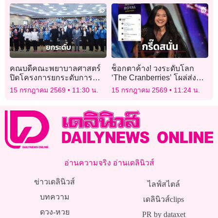
คณบดีคณะพยาบาลศาสตร์
ช็อกตาค้าง! วงระดับโลก
ปิดโครงการยกระดับการ
‘The Cranberries’ โผล่ส่ง
พัฒนานักศึกษาให้มี
หัวใจให้ ‘เนเน่’ แฟนคลับกรีด
15 กรกฎาคม 2569
11:30 น.
15 กรกฎาคม 2569
11:24 น.
สมรรถนะแห่งโลกอนาคต
ร้องสนั่นไอจี
(5C3Ls)
อ่านความจริง อ่านเดลินิวส์
ข่าวเดลินิวส์
ไลฟ์สไตล์
บทความ
เดลินิวส์clips
ดวง-หวย
PR by dataxet