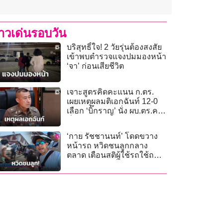
่าวเด่นรอบวัน
บริสุทธิ์ใจ! 2 วัยรุ่นต้องสงสัย
เข้าพบตำรวจแจงปมมองหน้า
‘จา’ ก่อนเสียชีวิต
เจาะสูตรคิดคะแนน ก.ตร.
เผยเหตุผลมติเอกฉันท์ 12-0
เลือก ‘บิ๊กราญ’ นั่ง ผบ.ตร.คน
ที่ 16
‘กาย รัชชานนท์’ โดดขวาง
หน้ารถ หวิดชนลูกกลาง
ตลาด เตือนสติผู้ใช้รถใช้ถนน
ในแหล่งท่องเที่ยว!