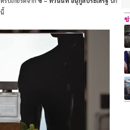
้รับเกียรติจาก 
ซี – ทวินันท์ อนุกูลประเสริฐ 
นัก
ี้
ข