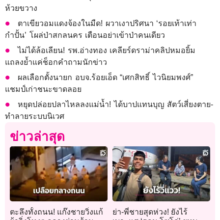
ห้วยขวาง
ตาเขียวอมแดงจ้องในมืด! ผวาเงาปริศนา ‘รอยเท้าเท่า
กำปั้น’ โผล่ป่าสกลนคร เตือนอย่าเข้าป่าคนเดียว
ไม่ได้ล้อเลียน! รพ.อ่างทอง เคลียร์ดราม่าคลิปหมอยิ้ม
แถลงย้ำแค่ช็อกคำถามนักข่าว
ผลเลือกตั้งนายก อบจ.ร้อยเอ็ด “เศกสิทธิ์ ไวนิยมพงศ์”
แชมป์เก่าชนะขาดลอย
หยุดปล่อยปลาไหลลงแม่น้ำ! ได้บาปแทนบุญ สัตว์เสี่ยงตาย-
ทำลายระบบนิเวศ
ข่าวล่าสุด
ตะลึงทั้งถนน! แก๊งชายวิ่งแก้
ย่า-พี่ชายสุดห่วง! ยังไร้