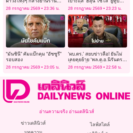
ผ้าวิ่งโทงๆ กลางย่านร้าน
เบาะแส ‘ฮลุน โซโล่’ ยูทูบ
อาหารชื่อดังในออสเตรเลีย
เบอร์ชื่อดังหายตัวปริศนา
28 กรกฎาคม 2569
23:36 น.
28 กรกฎาคม 2569
23:23 น.
จอร์เจีย
“มันชินี” คัมแบ๊กคุม “อัซซูรี”
‘ผบ.ตร.’ สยบข่าวลือ! ยันไม่
รอบสอง
เคยคุยย้าย ‘พล.ต.อ.นิรันดร’
จี้ตำรวจตั้งหน้าตั้งตาทำงาน
28 กรกฎาคม 2569
23:05 น.
28 กรกฎาคม 2569
22:58 น.
อ่านความจริง อ่านเดลินิวส์
ข่าวเดลินิวส์
ไลฟ์สไตล์
บทความ