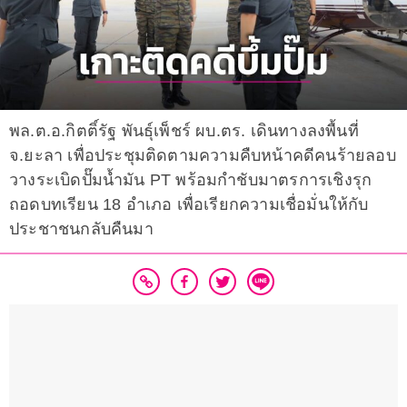
พล.ต.อ.กิตติ์รัฐ พันธุ์เพ็ชร์ ผบ.ตร. เดินทางลงพื้นที่
จ.ยะลา เพื่อประชุมติดตามความคืบหน้าคดีคนร้ายลอบ
วางระเบิดปั๊มน้ำมัน PT พร้อมกำชับมาตรการเชิงรุก
ถอดบทเรียน 18 อำเภอ เพื่อเรียกความเชื่อมั่นให้กับ
ประชาชนกลับคืนมา