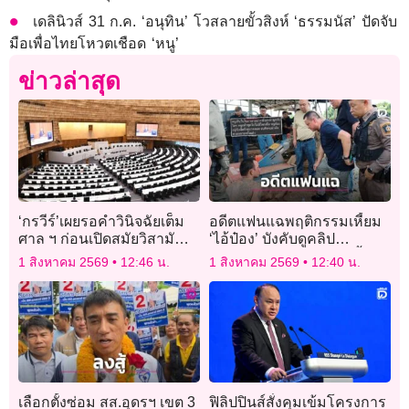
เดลินิวส์ 31 ก.ค. ‘อนุทิน’ โวสลายขั้วสิงห์ ‘ธรรมนัส’ ปัดจับ
มือเพื่อไทยโหวตเชือด ‘หนู’
ข่าวล่าสุด
‘กรวีร์’เผยรอคำวินิจฉัยเต็ม
อดีตแฟนแฉพฤติกรรมเหี้ยม
ศาล ฯ ก่อนเปิดสมัยวิสามัญ
‘ไอ้ป๋อง’ บังคับดูคลิป
ถก พ.ร.ก.กู้เงิน 4 แสนล้าน
ฆาตกรรม-ขุดหลุมขู่ฝังทั้ง
1 สิงหาคม 2569
12:46 น.
1 สิงหาคม 2569
12:40 น.
หรือไม่
เป็น
เลือกตั้งซ่อม สส.อุดรฯ เขต 3
ฟิลิปปินส์สั่งคุมเข้มโครงการ