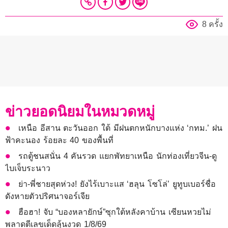
8 ครั้ง
ข่าวยอดนิยมในหมวดหมู่
เหนือ อีสาน ตะวันออก ใต้ มีฝนตกหนักบางแห่ง ‘กทม.’ ฝน
ฟ้าคะนอง ร้อยละ 40 ของพื้นที่
รถตู้ชนสนั่น 4 คันรวด แยกพัทยาเหนือ นักท่องเที่ยวจีน-ดู
ไบเจ็บระนาว
ย่า-พี่ชายสุดห่วง! ยังไร้เบาะแส ‘ฮลุน โซโล่’ ยูทูบเบอร์ชื่อ
ดังหายตัวปริศนาจอร์เจีย
ฮือฮา! จับ “บองหลายักษ์”ซุกใต้หลังคาบ้าน เซียนหวยไม่
พลาดตีเลขเด็ดลุ้นงวด 1/8/69