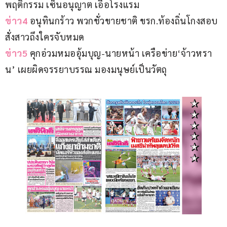
พฤติกรรม เซ็นอนุญาต เอื้อโรงแรม
ข่าว4 
อนุทินกร้าว พวกชั่วขายชาติ ขรก.ท้องถิ่นโกงสอบ 
สั่งสาวถึงใครจับหมด
ข่าว5 
คุกอ่วมหมออุ้มบุญ-นายหน้า เครือข่าย‘จ้าวหรา
น’ เผยผิดจรรยาบรรณ มองมนุษย์เป็นวัตถุ