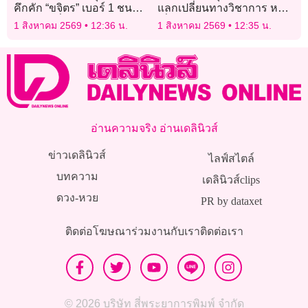
คึกคัก “ขจิตร” เบอร์ 1 ชน
แลกเปลี่ยนทางวิชาการ หวั่น
“ลูกเขยหรั่ง” ภูมิใจไทย เบอร์
เชื่อมโยงอิทธิพลจีน
1 สิงหาคม 2569
12:36 น.
1 สิงหาคม 2569
12:35 น.
2
อ่านความจริง อ่านเดลินิวส์
ข่าวเดลินิวส์
ไลฟ์สไตล์
บทความ
เดลินิวส์clips
ดวง-หวย
PR by dataxet
ติดต่อโฆษณา
ร่วมงานกับเรา
ติดต่อเรา
© 2026 บริษัท สี่พระยาการพิมพ์ จำกัด