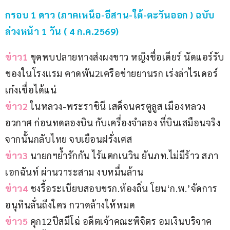
กรอบ 1 ดาว (ภาคเหนือ-อีสาน-ใต้-ตะวันออก ) ฉบับ
ล่วงหน้า 1 วัน ( 4 ก.ค.2569)
ข่าว1 
ขุดพบปลายทางส่งผงขาว หญิงชื่อเดียร์ นัดแอร์รับ
ของในโรงแรม คาดพัน2เครือข่ายยานรก เร่งล่าไรเดอร์
เก๋งเชื่อได้แน่
ข่าว2 
ในหลวง-พระราชินี เสด็จนครตูลูส เมืองหลวง
อวกาศ ก่อนทดลองบิน กับเครื่องจำลอง ที่บินเสมือนจริง 
จากนั้นกลับไทย จบเยือนฝรั่งเศส
ข่าว3 
นายกฯย้ำรักกัน ไร้แตกเนวิน ยันภท.ไม่มีร้าว สภา
เอกฉันท์ ผ่านวาระสาม งบหมื่นล้าน
ข่าว4 
ชงรื้อระเบียบสอบขรก.ท้องถิ่น โยน‘ก.พ.’จัดการ 
อนุทินลั่นถึงใคร กวาดล้างให้หมด
ข่าว5 
คุก12ปีสมีโฉ่ อดีตเจ้าคณะพิจิตร อมเงินบริจาค