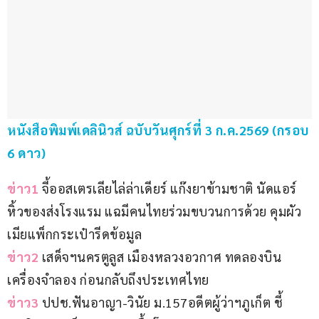
หนังสือพิมพ์เดลินิวส์ ฉบับวันศุกร์ที่ 3 ก.ค.2569 (กรอบ 
6 ดาว)
ข่าว1 
จี้ออสเตรเลียไล่ล่าเดียร์ แก๊งยาข้ามชาติ นัดแอร์
หิ้วของส่งโรงแรม แฉมีคนไทยร่วมขบวนการด้วย คุมผัว
เมียแพ็กกระเป๋ารีดข้อมูล
ข่าว2 
เสด็จฯนครตูลูส เมืองหลวงอวกาศ ทดลองบิน
เครื่องจำลอง ก่อนกลับถึงประเทศไทย
ข่าว3 
ปปช.ฟันอาญา-วินัย ม.157อดีตผู้ว่าฯภูเก็ต ชี้