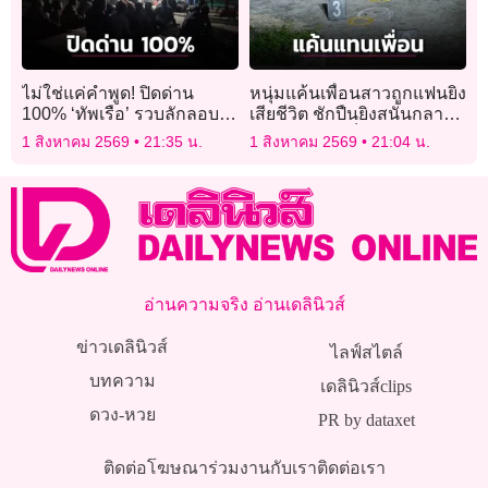
ไม่ใช่แค่คำพูด! ปิดด่าน
หนุ่มแค้นเพื่อนสาวถูกแฟนยิง
100% ‘ทัพเรือ’ รวบลักลอบ
เสียชีวิต ชักปืนยิงสนั่นกลาง
หนีเข้าเมือง 19 ราย
งานศพดับ 1-เจ็บ 2
1 สิงหาคม 2569
21:35 น.
1 สิงหาคม 2569
21:04 น.
อ่านความจริง อ่านเดลินิวส์
ข่าวเดลินิวส์
ไลฟ์สไตล์
บทความ
เดลินิวส์clips
ดวง-หวย
PR by dataxet
ติดต่อโฆษณา
ร่วมงานกับเรา
ติดต่อเรา