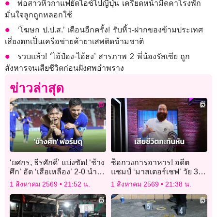
พ่อสาวหิ้วกาแฟยัดไอซ์ไปญี่ปุ่น เครียดหน้ามืดคาโรงพัก
มั่นใจลูกถูกหลอกใช้
‘โฆษก ป.ป.ส.’ เตือนอีกครั้ง! รับหิ้ว-ฝากของข้ามประเทศ
เสี่ยงตกเป็นเครือข่ายค้ายาเสพติดข้ามชาติ
รวบแล้ว! ‘ไอ้ป๋อง-ไอ้ธง’ สารภาพ 2 พี่น้องรัสเซีย ถูก
สังหารจนเสียชีวิตก่อนฝังศพอำพราง
ข่าวล่าสุด
‘ยศกร, ธีรศักดิ์’ แบ่งซัด! ‘ช้าง
ช็อกวงการอาหาร! อดีต
ศึก’ อัด ‘เสือเหลือง’ 2-0 นำจ่า
แชมป์ ‘มาสเตอร์เชฟ’ วัย 37
ฝูง ยังไม่เสียประตู
ปี เสียชีวิตกะทันหันในบ้าน
1 สิงหาคม 2569
21:52 น.
1 สิงหาคม 2569
21:38 น.
พัก