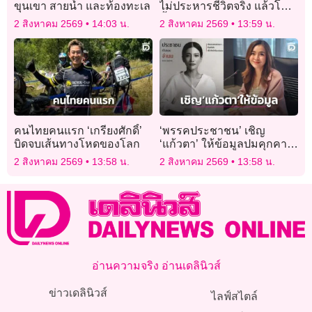
ขุนเขา สายน้ำ และท้องทะเล
ไม่ประหารชีวิตจริง แล้วโลก
นี้จัดการกับอาชญากรร้าย
2 สิงหาคม 2569
14:03 น.
2 สิงหาคม 2569
13:59 น.
แรงอย่างไร?
คนไทยคนแรก ‘เกรียงศักดิ์’
‘พรรคประชาชน’ เชิญ
บิดจบเส้นทางโหดของโลก
‘แก้วตา’ ให้ข้อมูลปมคุกคาม
ทางเพศ ยันไม่ปกป้องคนผิด
2 สิงหาคม 2569
13:58 น.
2 สิงหาคม 2569
13:58 น.
อ่านความจริง อ่านเดลินิวส์
ข่าวเดลินิวส์
ไลฟ์สไตล์