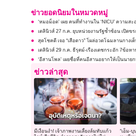
ข่าวยอดนิยมในหมวดหมู่
‘หมอม็อด’ เผย คนที่ทำงานใน ‘NICU’ ความสะอาด
เดลินิวส์ 27 ก.ค. ยุบหน่วยงานรัฐซ้ำซ้อน เปิดขรก.
สุดโชคดี เจอ “เสือดาว” โผล่อวดโฉมลานกางเต
เดลินิวส์ 29 ก.ค. ธีรุตม์-เรืองเดชกระอัก 7ข้อห
‘อีสานโพล’ เผยชื่อที่คนอีสานอยากให้เป็นนายกฯ “เ
ข่าวล่าสุด
มีเงื่อนงำ! เจ้าภาพงานเลี้ยงล้มทับแก้ว
“เอ็ม-บ