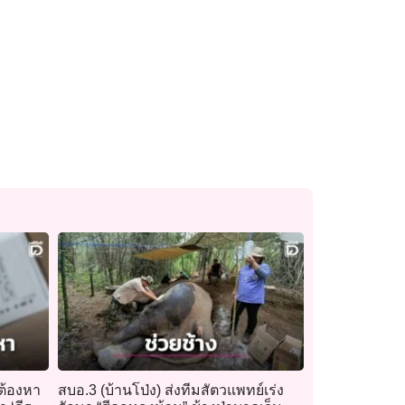
้ต้องหา
สบอ.3 (บ้านโป่ง) ส่งทีมสัตวแพทย์เร่ง