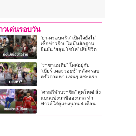
่าวเด่นรอบวัน
‘ย่า-ครอบครัว’ เปิดใจยังไม่
เชื่อข่าวร้าย ไม่มีหลักฐาน
ยืนยัน ‘ฮลุน โซโล่’ เสียชีวิต
“ราชานมดิบ” โผล่อยู่กับ
“เบียร์ เดอะวอยซ์” หลังครอบ
ครัวตามหา แฟนๆ แซะแรง
หวานแบบฝืนสุดๆ
“ศาลกีฬาบราซิล” สุดโหด! สั่ง
แบนแข้งนาซิอองนาล ทำ
ฟาวล์ใส่คู่แข่งนาน 4 เดือน
เท่าเวลาที่คนเจ็บกลับมาเล่น
ได้