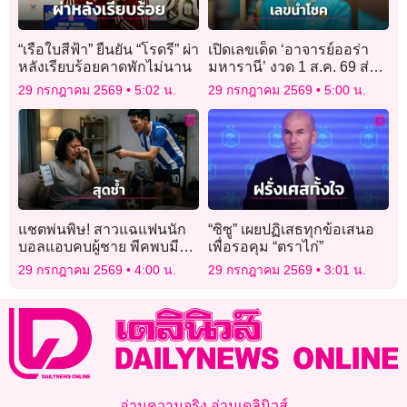
“เรือใบสีฟ้า” ยืนยัน “โรดรี” ผ่า
เปิดเลขเด็ด ‘อาจารย์ออร่า
หลังเรียบร้อยคาดพักไม่นาน
มหารานี’ งวด 1 ส.ค. 69 ส่อง
ชัดๆ ยันต์แดง-ป้ายปักผลไม้
29 กรกฎาคม 2569
5:02 น.
29 กรกฎาคม 2569
5:00 น.
ลุ้นโชครวยยกแผง!
แชตพ่นพิษ! สาวแฉแฟนนัก
“ซิซู” เผยปฏิเสธทุกข้อเสนอ
บอลแอบคบผู้ชาย พีคพบมี
เพื่อรอคุม “ตราไก่”
แชตหวานกับ ‘ครูชาย’ เค้น
29 กรกฎาคม 2569
4:00 น.
29 กรกฎาคม 2569
3:01 น.
ถามเจอชักปืนจ่อ ลั่นเข็ดแล้ว!
อ่านความจริง อ่านเดลินิวส์