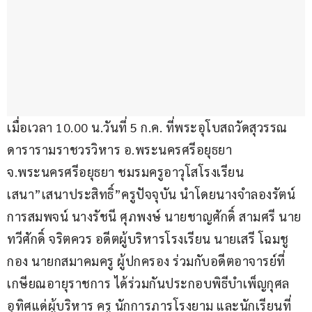
เมื่อเวลา 10.00 น.วันที่ 5 ก.ค. ที่พระอุโบสถวัดสุวรรณ
ดารารามราชวรวิหาร อ.พระนครศรีอยุธยา 
จ.พระนครศรีอยุธยา ชมรมครูอาวุโสโรงเรียน
เสนา”เสนาประสิทธิ์”ครูปัจจุบัน นำโดยนางจำลองรัตน์ 
การสมพจน์ นางรัชนี ศุภพงษ์ นายชาญศักดิ์ สามศรี นาย
ทวีศักดิ์ จริตควร อดีตผู้บริหารโรงเรียน นายเสรี โฉมชู
กอง นายกสมาคมครู ผู้ปกครอง ร่วมกับอดีตอาจารย์ที่
เกษียณอายุราชการ ได้ร่วมกันประกอบพิธีบำเพ็ญกุศล
อุทิศแด่ผู้บริหาร ครู นักการภารโรงยาม และนักเรียนที่