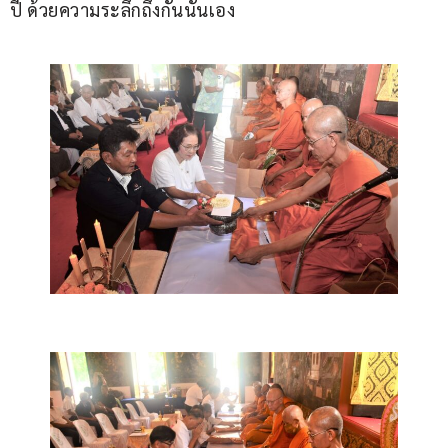
ปี ด้วยความระลึกถึงกันนั่นเอง   