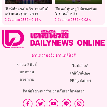
“สิงห์สำอาง” คว้า “เวลเบ็ค”
“ผีแดง” อุ่นหรู ไล่แซงเชือด
เสริมแนวรุกทางการ
“ตราหมี” หวิว
2 สิงหาคม 2569
0:14 น.
2 สิงหาคม 2569
0:02 น.
อ่านความจริง อ่านเดลินิวส์
ข่าวเดลินิวส์
ไลฟ์สไตล์
บทความ
เดลินิวส์clips
ดวง-หวย
PR by dataxet
ติดต่อโฆษณา
ร่วมงานกับเรา
ติดต่อเรา