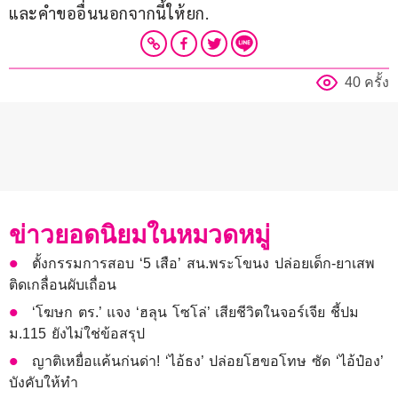
และคำขออื่นนอกจากนี้ให้ยก.
40 ครั้ง
ข่าวยอดนิยมในหมวดหมู่
ตั้งกรรมการสอบ ‘5 เสือ’ สน.พระโขนง ปล่อยเด็ก-ยาเสพ
ติดเกลื่อนผับเถื่อน
‘โฆษก ตร.’ แจง ‘ฮลุน โซโล่’ เสียชีวิตในจอร์เจีย ชี้ปม
ม.115 ยังไม่ใช่ข้อสรุป
ญาติเหยื่อแค้นก่นด่า! ‘ไอ้ธง’ ปล่อยโฮขอโทษ ซัด ‘ไอ้ป๋อง’
บังคับให้ทำ