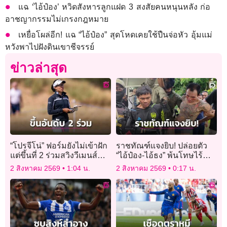
แฉ ‘ไอ้ป๋อง’ หวิดสังหารลูกแฝด 3 สงสัยคนหนุนหลัง ก่อ
อาชญากรรมไม่เกรงกฎหมาย
เหยื่อโผล่อีก! แฉ “ไอ้ป๋อง” สุดโหดเคยใช้ปืนจ่อหัว อุ้มแม่
หวังพาไปฝังดินเขาชีจรรย์
ข่าวล่าสุด
“โปรจีโน่” ฟอร์มยังไม่เข้าฝัก
ราชทัณฑ์แจงยิบ! ปล่อยตัว
แต่ขึ้นที่ 2 ร่วมสวิงวีเมนส์
“ไอ้ป๋อง-ไอ้ธง” พ้นโทษไร้
โอเพ่น
สิทธิพิเศษ ใช้กฎหมาย JSOC
2 สิงหาคม 2569
1:04 น.
2 สิงหาคม 2569
0:17 น.
เฝ้าระวัง