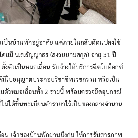
เป็นบ้านพักอยู่อาศัย แต่ภายในกลับดัดแปลงใช้
ยมี น.ส.ธัญญาธร (สงวนนามสกุล) อายุ 31 ปี 
ั้งตัวเป็นหมอเถื่อน รับจ้างให้บริการฉีดโบท็อกซ์
่ได้มีใบอนุญาตประกอบวิชาชีพเวชกรรม หรือเป็น
ุมตัวหมอเถื่อนทั้ง 2 รายนี้ พร้อมตรวจยึดอุปกรณ์
ี่ไม่ได้ขึ้นทะเบียนตำรายาไว้เป็นของกลางจำนวน
่อน เจ้าของบ้านพักย่านบึงกุ่ม ให้การรับสารภาพ