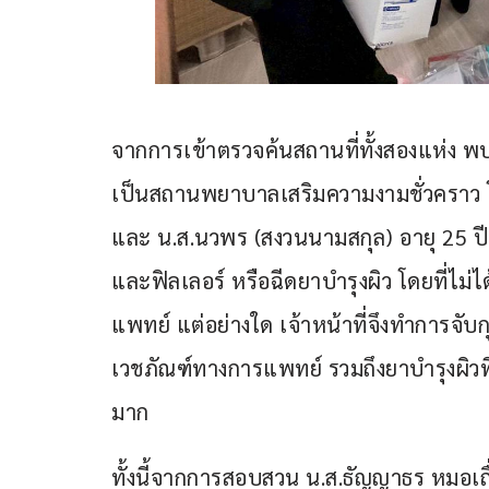
จากการเข้าตรวจค้นสถานที่ทั้งสองแห่ง พบ
เป็นสถานพยาบาลเสริมความงามชั่วคราว โด
และ น.ส.นวพร (สงวนนามสกุล) อายุ 25 ปี ต
และฟิลเลอร์ หรือฉีดยาบำรุงผิว โดยที่ไม
แพทย์ แต่อย่างใด เจ้าหน้าที่จึงทำการจับก
เวชภัณฑ์ทางการแพทย์ รวมถึงยาบำรุงผิวท
มาก
ทั้งนี้จากการสอบสวน น.ส.ธัญญาธร หมอเถื