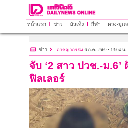
หน้าแรก
ข่าว
บันเทิง
กีฬา
ดวง-มูเตล
ข่าว
อาชญากรรม
6 ก.ค. 2569 • 13:04 น.
จับ ‘2 สาว ปวช.-ม.6’ 
ฟิลเลอร์