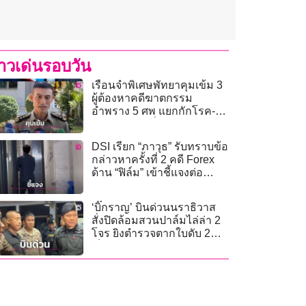
่าวเด่นรอบวัน
เรือนจำพิเศษพัทยาคุมเข้ม 3
ผู้ต้องหาคดีฆาตกรรม
อำพราง 5 ศพ แยกกักโรค-
เฝ้าระวัง 24 ชั่วโมง
DSI เรียก “ภาวุธ” รับทราบข้อ
กล่าวหาครั้งที่ 2 คดี Forex
ด้าน “ฟิล์ม” เข้าชี้แจงต่อ
พนักงานสอบสวน
‘บิ๊กราญ’ บินด่วนนราธิวาส
สั่งปิดล้อมสวนปาล์มไล่ล่า 2
โจร ยิงตำรวจตากใบดับ 2
เจ็บ 4