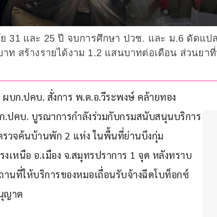
ย 31 และ 25 ปี จบการศึกษา ปวช. และ ม.6 ดัดแปลงบ
0 บาท สร้างรายได้งาม 1.2 แสนบาทต่อเดือน ส่วนยาท
กุล ผบก.ปคบ. สั่งการ พ.ต.อ.วีระพงษ์ คล้ายทอง 
 บก.ปคบ. บูรณาการกำลังร่วมกับกรมสนับสนุนบริการ
ค้นบ้านพัก 2 แห่ง ในพื้นที่ย่านบึงกุ่ม 
รงเหนือ อ.เมือง จ.สมุทรปราการ 1 จุด หลังทราบ
นสถานที่ให้บริการของหมอเถื่อนรับจ้างฉีดโบท็อกซ์
อนุญาต