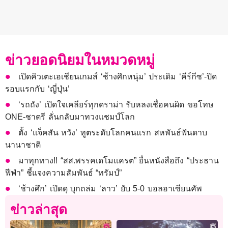
ข่าวยอดนิยมในหมวดหมู่
เปิดคิวเตะเอเชียนเกมส์ ‘ช้างศึกหนุ่ม’ ประเดิม ‘คีร์กีซ’-ปิด
รอบแรกกับ ‘ญี่ปุ่น’
‘รถถัง’ เปิดใจเคลียร์ทุกดราม่า รับหลงเชื่อคนผิด ขอโทษ
ONE-ชาตรี ลั่นกลับมาทวงแชมป์โลก
ตั้ง ‘แจ็คสัน หวัง’ ทูตระดับโลกคนแรก สหพันธ์ฟันดาบ
นานาชาติ
มาทุกทาง!! “สส.พรรคเดโมแครต” ยื่นหนังสือถึง “ประธาน
ฟีฟ่า” ชี้แจงความสัมพันธ์ “ทรัมป์”
‘ช้างศึก’ เปิดดุ บุกถล่ม ‘ลาว’ ยับ 5-0 บอลอาเซียนคัพ
ข่าวล่าสุด