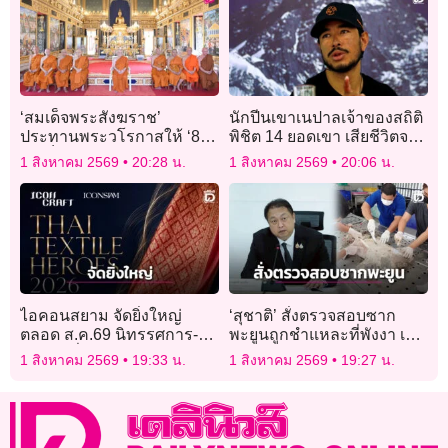
‘สมเด็จพระสังฆราช’
นักปีนเขาเนปาลเจ้าของสถิติ
ประทานพระวโรกาสให้ ‘8
พิชิต 14 ยอดเขา เสียชีวิตจาก
สมเด็จพระราชาคณะ’ เฝ้า
หิมะถล่มในปากีสถาน
1 สิงหาคม 2569
20:28 น.
1 สิงหาคม 2569
20:06 น.
ถวายสักการะ
ไอคอนสยาม จัดยิ่งใหญ่
‘สุชาติ’ สั่งตรวจสอบซาก
ตลอด ส.ค.69 นิทรรศการ-
พะยูนถูกชำแหละที่พังงา เร่ง
งานแฟชั่นผ้าไทย
ล่าตัวคนผิด ฟันโทษหนัก
1 สิงหาคม 2569
19:33 น.
1 สิงหาคม 2569
19:27 น.