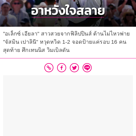
"อเล็กซ์ เอียลา" สาวสวยจากฟิลิปปินส์ ต้านไม่ไหวพ่าย
"จัสมิน เปาลินี" หวุดหวิด 1-2 จอดป้ายแค่รอบ 16 คน
สุดท้าย ศึกเทนนิส วิมเบิลดัน