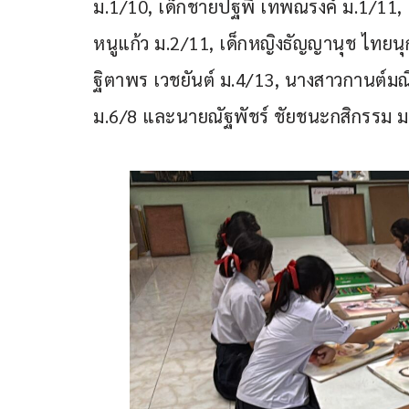
ม.1/10, เด็กชายปฐพี เทพณรงค์ ม.1/11, เ
หนูแก้ว ม.2/11, เด็กหญิงธัญญานุช ไทยนุ
ฐิตาพร เวชยันต์ ม.4/13, นางสาวกานต์มณีช
ม.6/8 และนายณัฐพัชร์ ชัยชนะกสิกรรม ม