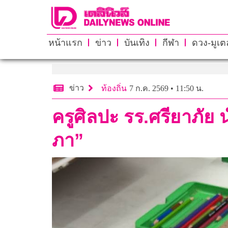
หน้าแรก
ข่าว
บันเทิง
กีฬา
ดวง-มูเตล
ข่าว
ท้องถิ่น
7 ก.ค. 2569 • 11:50 น.
ครูศิลปะ รร.ศรียาภัย
ภา”