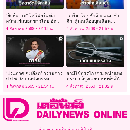
“สิงห์ผงาด” โชว์ฟอร์มต่อ
‘วาริส’ โขกชัยท้ายเกม ‘ช้าง
หน้าแฟนบอลชาวไทย อัด
ศึก’ ลุ้นเหนื่อยบุกเฉือน
“บีจี ปทุม” คาถิ่น
‘ฟิลิปปินส์’ คว้าชัย 3 เกมรวด
4 สิงหาคม 2569
22:13 น.
4 สิงหาคม 2569
21:57 น.
“ประภาศ คงเอียด” กรรมการ
สามีใช้กรรไกรกระหน่ำแทง
ป.ป.ช.ถึงแก่อนิจกรรม
ภรรยา อ้างเลียนแบบซีรีส์ดัง
แต่พลาดทิ้งอาวุธสังหารไว้
4 สิงหาคม 2569
21:34 น.
4 สิงหาคม 2569
21:32 น.
อ่านความจริง อ่านเดลินิวส์