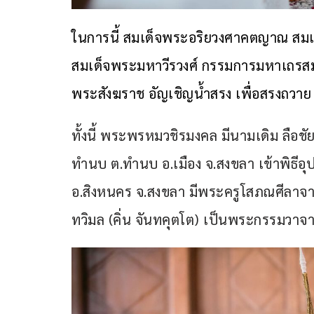
ในการนี้ สมเด็จพระอริยวงศาคตญาณ สมเ
สมเด็จพระมหาวีรวงศ์ กรรมการมหาเถรส
พระสังฆราช อัญเชิญน้ำสรง เพื่อสรงถวา
ทั้งนี้ พระพรหมวชิรมงคล มีนามเดิม ลือชัย
ทำนบ ต.ทำนบ อ.เมือง จ.สงขลา เข้าพิธีอุปส
อ.สิงหนคร จ.สงขลา มีพระครูโสภณศีลาจา
ทวิมล (คิ่น จันทคุตโต) เป็นพระกรรมวาจา