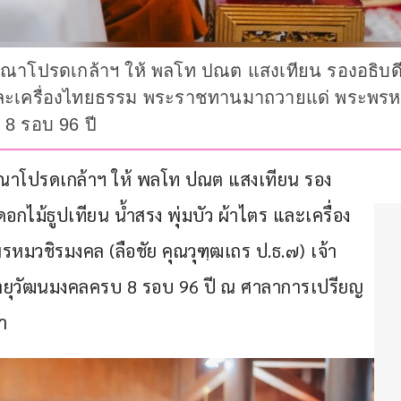
รุณาโปรดเกล้าฯ ให้ พลโท ปณต แสงเทียน รองอธิบด
ตร และเครื่องไทยธรรม พระราชทานมาถวายแด่ พระพร
8 รอบ 96 ปี
ุณาโปรดเกล้าฯ ให้ พลโท ปณต แสงเทียน รอง
กไม้ธูปเทียน น้ำสรง พุ่มบัว ผ้าไตร และเครื่อง
วชิรมงคล (ลือชัย คุณวุฑฺฒเถร ป.ธ.๗) เจ้า
อายุวัฒนมงคลครบ 8 รอบ 96 ปี ณ ศาลาการเปรียญ 
มา