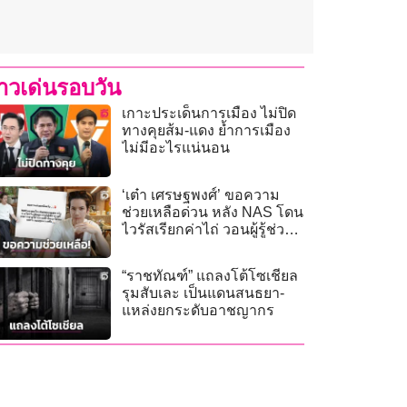
่าวเด่นรอบวัน
เกาะประเด็นการเมือง ไม่ปิด
ทางคุยส้ม-แดง ยํ้าการเมือง
ไม่มีอะไรแน่นอน
‘เต๋า เศรษฐพงศ์’ ขอความ
ช่วยเหลือด่วน หลัง NAS โดน
ไวรัสเรียกค่าไถ่ วอนผู้รู้ช่วยกู้
ข้อมูลคืน!
“ราชทัณฑ์” แถลงโต้โซเชียล
รุมสับเละ เป็นแดนสนธยา-
แหล่งยกระดับอาชญากร