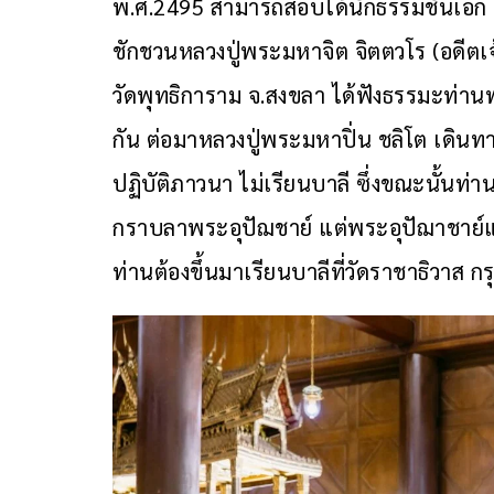
พ.ศ.2495 สามารถสอบได้นักธรรมชั้นเอก ท
ชักชวนหลวงปู่พระมหาจิต จิตตวโร (อดีตเ
วัดพุทธิการาม จ.สงขลา ได้ฟังธรรมะท่านพ
กัน ต่อมาหลวงปู่พระมหาปิ่น ชลิโต เดิน
ปฏิบัติภาวนา ไม่เรียนบาลี ซึ่งขณะนั้นท
กราบลาพระอุปัฌชาย์ แต่พระอุปัฌาชาย์แน
ท่านต้องขึ้นมาเรียนบาลีที่วัดราชาธิวาส