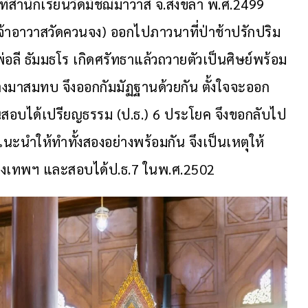
ี่สำนักเรียนวัดมัชฌิมาวาส จ.สงขลา พ.ศ.2499 
จ้าอาวาสวัดควนจง) ออกไปภาวนาที่ป่าช้าปรักปริม 
่อลี ธัมมธโร เกิดศรัทธาแล้วถวายตัวเป็นศิษย์พร้อม
ทางมาสมทบ จึงออกกัมมัฏฐานด้วยกัน ตั้งใจจะออก
่านสอบได้เปรียญธรรม (ป.ธ.) 6 ประโยค จึงขอกลับไป
ะนำให้ทำทั้งสองอย่างพร้อมกัน จึงเป็นเหตุให้
 กรุงเทพฯ และสอบได้ป.ธ.7 ในพ.ศ.2502