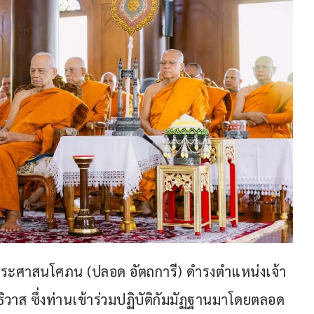
พระศาสนโศภน (ปลอด อัตถการี) ดำรงตำแหน่งเจ้า
วาส ซึ่งท่านเข้าร่วมปฏิบัติกัมมัฏฐานมาโดยตลอด 