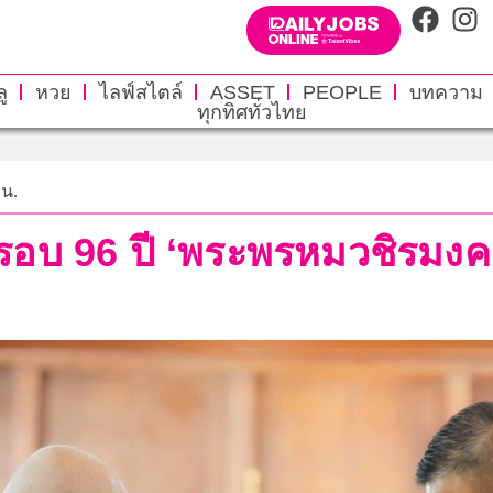
ู
หวย
ไลฟ์สไตล์
ASSET
PEOPLE
บทความ
ทุกทิศทั่วไทย
 น.
อบ 96 ปี ‘พระพรหมวชิรมงค