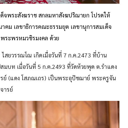
ด็จพระสังฆราช สกลมหาสังฆปริณายก โปรดให้ 
มาคม เลขาธิการคณะธรรมยุต เลขานุการสมเด็จ
ย พระพรหมวชิรมงคล ด้วย
 ไสยวรรณโณ เกิดเมื่อวันที่ 7 ก.ค.2473 ที่บ้าน
มบท เมื่อวันที่ 5 ก.ค.2493 ที่วัดห้วยพุด ต.รำแดง 
รย์ (แดง โสภณเถร) เป็นพระอุปัชฌาย์ พระครูจัน
จารย์