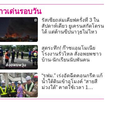
่าวเด่นรอบวัน
รัสเซียถล่มเคียฟครั้งที่ 3 ใน
สัปดาห์เดียว ยูเครนสกัดโดรน
ได้ แต่ต้านขีปนาวุธไม่ไหว
สุดระทึก! ก๊าซแอมโมเนีย
โรงงานรั่วไหล สั่งอพยพชาว
บ้าน-นักเรียนนับพันคน
“รฟม.” เร่งอัดฉีดคอนกรีต แก้
น้ำใต้ดินเข้าอุโมงค์ “สายสี
ม่วงใต้” คาดใช้เวลา 1
สัปดาห์