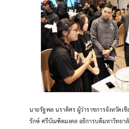
นายรัฐพล นราดิศร ผู้ว่าราชการจังหวัดเช
รักษ์ ศรีบัณฑิตมงคล อธิการบดีมหาวิทยาลัยเ