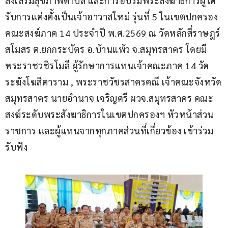
ส่งเสริมสุขภาพตำบล และการอบรมพระสังฆาธิการผู้ได้
รับการแต่งตั้งเป็นเจ้าอาวาสใหม่ รุ่นที่ 5 ในเขตปกครอง
คณะสงฆ์ภาค 14 ประจำปี พ.ศ.2569 ณ วัดหลักสี่ราษฎร์
สโมสร ต.ยกกระบัตร อ.บ้านแพ้ว จ.สมุทรสาคร โดยมี 
พระราชวชิรโมลี ผู้รักษาการแทนเจ้าคณะภาค 14 วัด
ระฆังโฆสิตาราม , พระราชวัชรสาครคณี เจ้าคณะจังหวัด
สมุทรสาคร นายอำนาจ เจริญศรี ผวจ.สมุทรสาคร คณะ
สงฆ์ระดับพระสังฆาธิการในเขตปกครองฯ หัวหน้าส่วน
ราชการ และผู้แทนจากทุกภาคส่วนที่เกี่ยวข้อง เข้าร่วม
รับฟัง