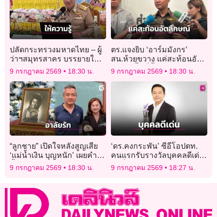
ปลัดกระทรวงมหาดไทย – ผู้
ตร.แจงยิบ ‘อาร์มมังกร’
ว่าฯสมุทรสาคร บรรยายให้
สน.ห้วยขวาง แค่สะท้อนอัต
ความรู้พระสังฆาธิการ
ลักษณ์พื้นที่ตั้งสถานทูตจีน-
9 กรกฎาคม 2569
18:30 น.
9 กรกฎาคม 2569
18:30 น.
ปัดโยงทุนจีน
“ลูกชาย” เปิดใจหลังสูญเสีย
‘ดร.คงกระพัน’ ซีอีโอปตท.
‘แม่น้ำเงิน บุญหนัก’ เผยคำ
คนแรกรับรางวัลบุคคลดีเด่น
สั้นๆถึงแม่”ไม่ต้องห่วงไก่นะ
ยึดมั่นต้านทุจริต
9 กรกฎาคม 2569
18:30 น.
9 กรกฎาคม 2569
18:27 น.
ไก่รักแม่!