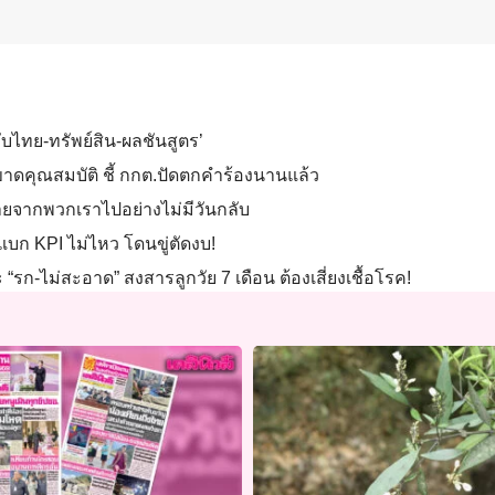
ลับไทย-ทรัพย์สิน-ผลชันสูตร’
าดคุณสมบัติ ชี้ กกต.ปัดตกคำร้องนานแล้ว
งชายจากพวกเราไปอย่างไม่มีวันกลับ
แบก KPI ไม่ไหว โดนขู่ตัดงบ!
“รก-ไม่สะอาด” สงสารลูกวัย 7 เดือน ต้องเสี่ยงเชื้อโรค!