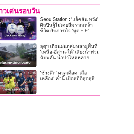
่าวเด่นรอบวัน
SeoulStation : ‘แจ็คสัน หวัง’
ศิลปินผู้ไม่เคยลืมรากเหง้า
ชีวิต กับภารกิจ ‘ทูต FIE’
เชื่อมฝันโอลิมปิก LA
อุตุฯ เตือนฝนถล่มหลายพื้นที่
‘เหนือ-อีสาน-ใต้’ เสี่ยงน้ำท่วม
ฉับพลัน น้ำป่าไหลหลาก
‘ช้างศึก’ ดวลเดือด ‘เสือ
เหลือง’ ค่ำนี้ เปิดสถิติสุดสูสี