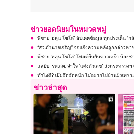
ข่าวยอดนิยมในหมวดหมู่
พี่ชาย ‘ฮลุน โซโล่’ อัปเดตข้อมูล ทุกประเด็น ‘ก
“สว.อำนาจเจริญ” จ่อแจ้งความหลังถูกกล่าวหาข
พี่ชาย ‘ฮลุน โซโล่’ โพสต์ยืนยันข่าวเศร้า น้อ
แฉยับ! รพ.สต. จำใจ ‘แต่งตัวเลข’ ส่งกระทรวงฯ 
ทำไงดี? เมียอึดอัดหนัก ไม่อยากไปบ้านผัวเพราะ 
ข่าวล่าสุด