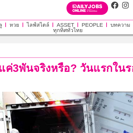
ู
หวย
ไลฟ์สไตล์
ASSET
PEOPLE
บทความ
ทุกทิศทั่วไทย
ดแค่3พันจริงหรือ? วันแรกใน