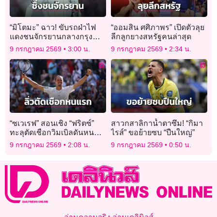
“มิโตมะ” ฉาว! ขับรถฝ่าไฟ
“ออมสิน ศศิภาพร” เปิดตัวลุย
แดงชนจักรยานกลางกรุง
ลีกลูกยางสหรัฐคนล่าสุด
โตเกียว
9 กรกฎาคม 2569
3:00 น.
9 กรกฎาคม 2569
2:34 น.
“ซเวเรฟ” สอนเชิง “ฟริตซ์”
สาวกสาลิกาน้ำตาซึม! “กิมา
ทะลุตัดเชือกวิมเบิลดันหน
ไรส์” ขอย้ายซบ “ปืนใหญ่”
แรก
9 กรกฎาคม 2569
2:08 น.
9 กรกฎาคม 2569
0:50 น.