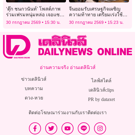
‘ตุ๊ก ชนกวนันท์’ โพสต์ภาพ
จีนยอมรับเศรษฐกิจเผชิญ
ร่วมเฟรมหนุ่มหล่อ เจอแซว
ความท้าทาย เตรียมเร่งใช้
‘พ่อแม่ลูก’ ก่อนโดนเปิดวาร์ป
จ่ายรัฐกระตุ้นการเติบโต
30 กรกฎาคม 2569
15:30 น.
30 กรกฎาคม 2569
15:23 น.
ที่แท้คือคนนี้!
อ่านความจริง อ่านเดลินิวส์
ข่าวเดลินิวส์
ไลฟ์สไตล์
บทความ
เดลินิวส์clips
ดวง-หวย
PR by dataxet
ติดต่อโฆษณา
ร่วมงานกับเรา
ติดต่อเรา