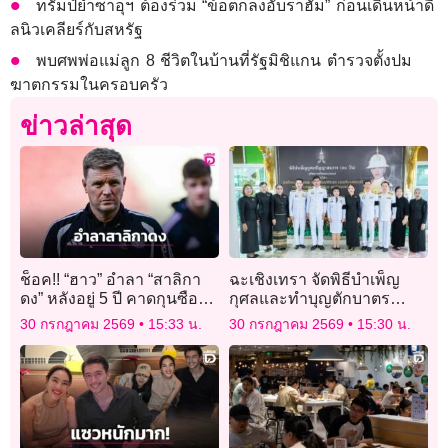
ทรัมป์ย้ำซาอุฯ ต้องร่วม “ข้อตกลงอับราฮัม” ก่อนเดินหน้าดี
ลนิวเคลียร์กับสหรัฐ
พบศพพ่อแม่ลูก 8 ชีวิตในบ้านที่รัฐมิชิแกน ตำรวจตั้งปม
ฆาตกรรมในครอบครัว
ข่าวล่าสุด
ช็อค!! “ฮาว” อำลา “สาลิกา
ฉะเชิงเทรา จัดพิธีบำเพ็ญ
ดง” หลังอยู่ 5 ปี คาดกุนซือ
กุศลและทำบุญตักบาตร
หนุ่มไฟแรงของ “อัล-อาห์ลี”
วาระครบ 50 วัน (ปัญญาสม
30 กรกฎาคม 2569
15:33 น.
30 กรกฎาคม 2569
15:30 น.
จะเข้ารับงานแทน
วาร)