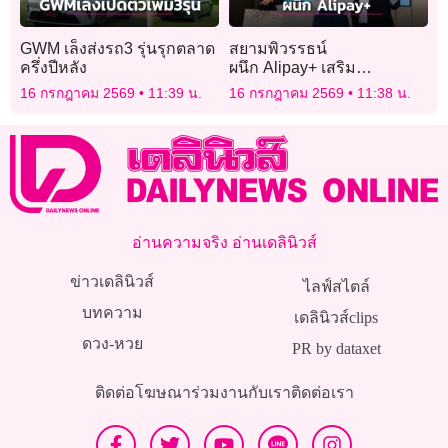
GWM เล็งส่งรถ3 รุ่นรุกตลาด
สยามพิวรรธน์
ครึ่งปีหลัง
ผนึก Alipay+ เสริม
แกร่ง Digital Payment
16 กรกฎาคม 2569
11:39 น.
16 กรกฎาคม 2569
11:38 น.
Ecosystem
อ่านความจริง อ่านเดลินิวส์
ข่าวเดลินิวส์
ไลฟ์สไตล์
บทความ
เดลินิวส์clips
ดวง-หวย
PR by dataxet
ติดต่อโฆษณา
ร่วมงานกับเรา
ติดต่อเรา