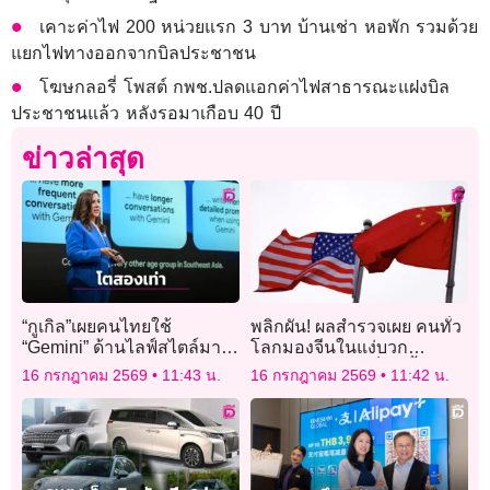
เคาะค่าไฟ 200 หน่วยแรก 3 บาท บ้านเช่า หอพัก รวมด้วย
แยกไฟทางออกจากบิลประชาชน
โฆษกลอรี่ โพสต์ กพช.ปลดแอกค่าไฟสาธารณะแฝงบิล
ประชาชนแล้ว หลังรอมาเกือบ 40 ปี
ข่าวล่าสุด
“กูเกิล”เผยคนไทยใช้
พลิกผัน! ผลสำรวจเผย คนทั่ว
“Gemini” ด้านไลฟ์สไตล์มาก
โลกมองจีนในแง่บวก
สุดในอาเซียน
มากกว่าสหรัฐ “เป็นครั้งแรก”
16 กรกฎาคม 2569
11:43 น.
16 กรกฎาคม 2569
11:42 น.