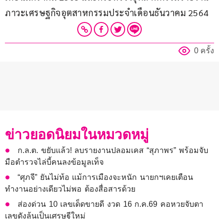
ภาวะเศรษฐกิจอุตสาหกรรมประจำเดือนธันวาคม 2564
0 ครั้ง
ข่าวยอดนิยมในหมวดหมู่
ก.ล.ต. ขยับแล้ว! ลบรายงานปลอมเคส “สุภาพร” พร้อมจับ
มือตำรวจไล่บี้คนลงข้อมูลเท็จ
“ศุภจี” ยันไม่ท้อ แม้การเมืองจะหนัก นายกฯเคยเตือน
ทำงานอย่างเดียวไม่พอ ต้องสื่อสารด้วย
ส่องด่วน 10 เลขเด็ดขายดี งวด 16 ก.ค.69 คอหวยจับตา
เลขดังลุ้นเป็นเศรษฐีใหม่