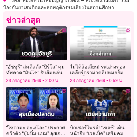
วิทยาลัยเทคโนโลยีปัญญาภิวัฒน์ – สภ.รัตนาธิเบศร์ ร่วม
ป้องกันยาเสพติดและลดพฤติกรรมเสี่ยงในสถานศึกษา
ข่าวล่าสุด
“อัซซูรี” ล่มดีลตั้ง “ปีร์โล” คุม
ไม่ได้ล้อเลียน! รพ.อ่างทอง
ทัพคาด “มันโช” รับส้มหล่น
เคลียร์ดราม่าคลิปหมอยิ้ม
แถลงย้ำแค่ช็อกคำถามนัก
28 กรกฎาคม 2569
2:00 น.
28 กรกฎาคม 2569
0:59 น.
ข่าว
“ไซตามะ อะเงโอะ” ประกาศ
บิ๊กเซอร์ไพรส์! “เชลซี” เดิน
คว้าตัว “บุ๋มบิ๋ม-แบม” ลุยเอ
หน้าจีบ “เวลเบ็ค” เสริมคม