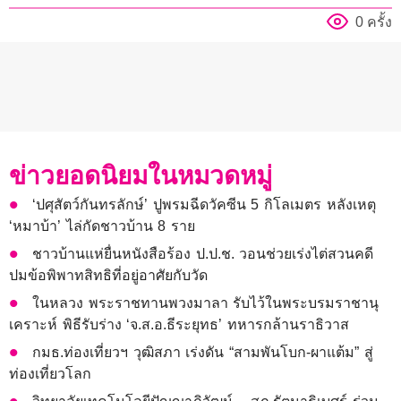
0 ครั้ง
ข่าวยอดนิยมในหมวดหมู่
‘ปศุสัตว์กันทรลักษ์’ ปูพรมฉีดวัคซีน 5 กิโลเมตร หลังเหตุ
‘หมาบ้า’ ไล่กัดชาวบ้าน 8 ราย
ชาวบ้านแห่ยื่นหนังสือร้อง ป.ป.ช. วอนช่วยเร่งไต่สวนคดี
ปมข้อพิพาทสิทธิที่อยู่อาศัยกับวัด
ในหลวง พระราชทานพวงมาลา รับไว้ในพระบรมราชานุ
เคราะห์ พิธีรับร่าง ‘จ.ส.อ.ธีระยุทธ’ ทหารกล้านราธิวาส
กมธ.ท่องเที่ยวฯ วุฒิสภา เร่งดัน “สามพันโบก-ผาแต้ม” สู่
ท่องเที่ยวโลก