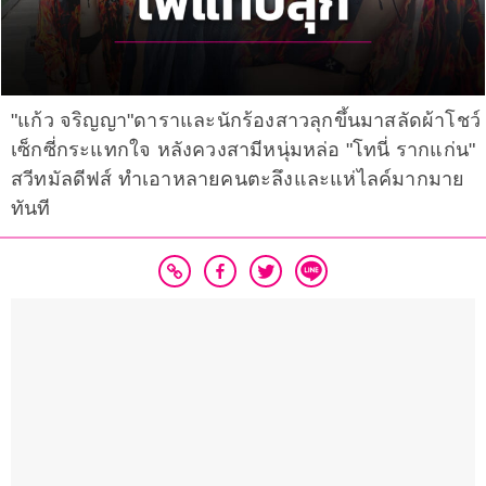
"แก้ว จริญญา"ดาราและนักร้องสาวลุกขึ้นมาสลัดผ้าโชว์
เซ็กซี่กระแทกใจ หลังควงสามีหนุ่มหล่อ "โทนี่ รากแก่น"
สวีทมัลดีฟส์ ทำเอาหลายคนตะลึงและแห่ไลค์มากมาย
ทันที