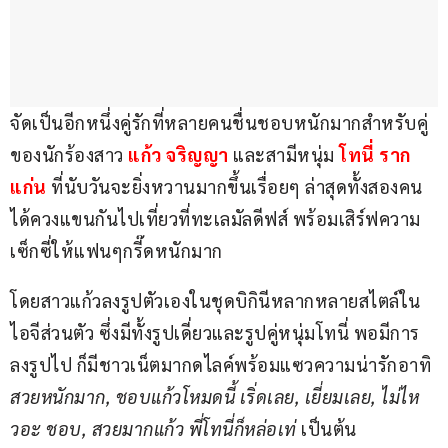
จัดเป็นอีกหนึ่งคู่รักที่หลายคนชื่นชอบหนักมากสำหรับคู่
ของนักร้องสาว 
แก้ว จริญญา
 และสามีหนุ่ม 
โทนี่ ราก
แก่น
 ที่นับวันจะยิ่งหวานมากขึ้นเรื่อยๆ ล่าสุดทั้งสองคน
ได้ควงแขนกันไปเที่ยวที่ทะเลมัลดีฟส์ พร้อมเสิร์ฟความ
เซ็กซี่ให้แฟนๆกรี๊ดหนักมาก 
โดยสาวแก้วลงรูปตัวเองในชุดบิกินีหลากหลายสไตล์ใน
ไอจีส่วนตัว ซึ่งมีทั้งรูปเดี่ยวและรูปคู่หนุ่มโทนี่ พอมีการ
ลงรูปไป ก็มีชาวเน็ตมากดไลค์พร้อมแซวความน่ารักอาทิ 
สวยหนักมาก, ชอบแก้วโหมดนี้ เริ่ดเลย, เยี่ยมเลย, ไม่ไห
วอะ ชอบ, สวยมากแก้ว พี่โทนี่ก็หล่อเท่ 
เป็นต้น