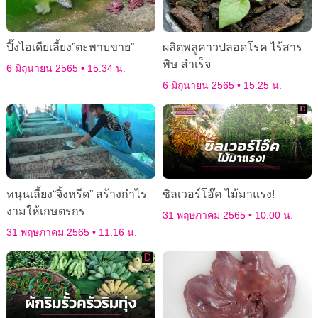
ปิ๊งไอเดียเลี้ยง”ตะพาบขาย”
ผลิตพลูคาวปลอดโรค ไร้สาร
พิษ สำเร็จ
6 มิถุนายน 2565
15:34 น.
6 มิถุนายน 2565
15:25 น.
หนุนเลี้ยง“จิ้งหรีด” สร้างกำไร
ซิลเวอร์โอ๊ค ไม้มาแรง!
งามให้เกษตรกร
31 พฤษภาคม 2565
10:00 น.
31 พฤษภาคม 2565
11:16 น.