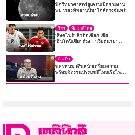
นักวิทยาศาสตร์ยูเครนเปิดรายงาน
พบ ‘กองทัพจานบิน’ ใกล้ดวงจันทร์
กีฬา
ทีมชาติไทย
‘สิงคโปร์’ ลิ่วตัดเชือก เขี่ย
‘อินโดนีเซีย’ ร่วง – ‘เวียดนาม’
แชมป์กลุ่ม
ท้องถิ่น
นครพนม เดินหน้าเตรียมความ
พร้อมจัดงานประเพณีไหลเรือไฟ
ประจำปี 2569