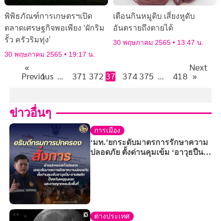
พิพิธภัณฑ์การเกษตรฯเปิด
เตือนกินหมูดิบ เสี่ยงหูดับ
ตลาดเศรษฐกิจพอเพียง ‘ผักริม
อันตรายถึงตายได้
รั้ว ครัวริมทุ่ง’
30 พฤษภาคม 2565
13:47 น.
30 พฤษภาคม 2565
19:17 น.
«
Next
Previous
1
…
371
372
373
374
375
…
418
»
ข่าวอื่นๆ
การเมือง
‘มท.’ยกระดับมาตรการรักษาความ
ปลอดภัย ตั้งด่านคุมเข้ม ‘อาวุธปืน–
ยาเสพติด’ ป้องเหตุรุนแรง-
อาชญากรรมในพื้น
ต่างประเทศ