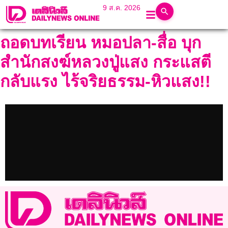
9 ส.ค. 2026
ถอดบทเรียน หมอปลา-สื่อ บุก
สำนักสงฆ์หลวงปู่แสง กระแสตี
กลับแรง ไร้จริยธรรม-หิวแสง!!