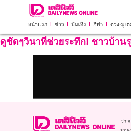
หน้าแรก
ข่าว
บันเทิง
กีฬา
ดวง-มูเตล
ดูชัดๆวินาทีช่วยระทึก! ชาวบ้านร
ข่าวเ
บทค