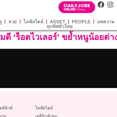
ู
หวย
ไลฟ์สไตล์
ASSET
PEOPLE
บทความ
ทุกทิศทั่วไทย
ุมตี ‘ร็อตไวเลอร์’ ขย้ำหนูน้อยต่
ดลินิวส์
ไลฟ์สไตล์
วาม
เดลินิวส์clips