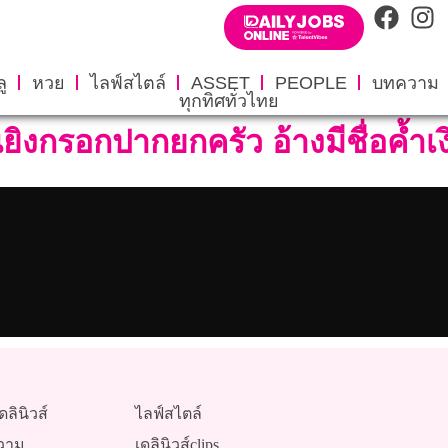
ู
หวย
ไลฟ์สไตล์
ASSET
PEOPLE
บทความ
ทุกทิศทั่วไทย
ืนยิงกรอกปากยกครัว อ้างมีชื่อค้ำเง
ดลินิวส์
ไลฟ์สไตล์
วาม
เดลินิวส์clips