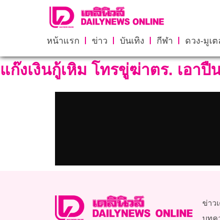
หน้าแรก
ข่าว
บันเทิง
กีฬา
ดวง-มูเตล
แก๊งเงินกู้เหิม โทรขู่ฆ่าตร. เอาป
ข่าวเ
บทค