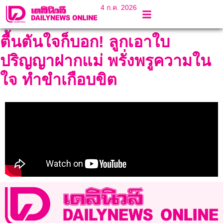
4 ก.ค. 2026
ตื้นตันใจก็บอก! ลูกเอาใบ
ปริญญาฝากแม่ พรั่งพรูความใน
ใจ ทำขำเกือบขิต