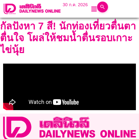
30 ก.ค. 2026
กัลปังหา 7 สี! นักท่องเที่ยวตื่นตา
ตื่นใจ โผล่ให้ชมน้ำตื่นรอบเกาะ
ไข่นุ้ย