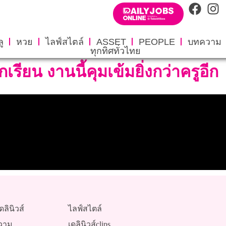
ู
หวย
ไลฟ์สไตล์
ASSET
PEOPLE
บทความ
ทุกทิศทั่วไทย
เรียน งานนี้คุมเข้มยิ่งกว่าครูอีก
ดลินิวส์
ไลฟ์สไตล์
วาม
เดลินิวส์clips