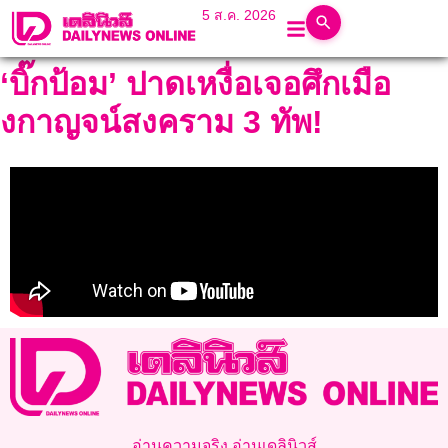
5 ส.ค. 2026
‘บิ๊กป้อม’ ปาดเหงื่อเจอศึกเมือ
งกาญจน์สงคราม 3 ทัพ!
อ่านความจริง อ่านเดลินิวส์