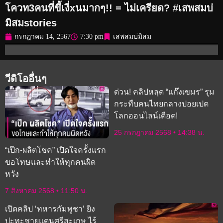
โควท3คนที่ขี้เงี่xนมากๆ!! = ไม่เครียด? #เสพสมบ่
มิสมstories
กรกฎาคม 14, 2567
7:30 pm
เสพสมบ่มิสม
วีดิโออื่นๆ
ด่วน! คลิปหลุด “แก๊งเขมร” รุม
กระทืบคนไทยกลางปอยเปต
โลกออนไลน์เดือด!
25 กรกฎาคม 2568
14:38 น.
“เป๊ก-ผลิตโชค” เปิดใจครั้งแรก
ขอโทษและทำให้ทุกคนผิด
หวัง
7 สิงหาคม 2568
11:50 น.
เปิดคลิป ‘ทหารกัมพูชา’ ยิง
ปะทะชายแดนศรีสะเกษ ไร้