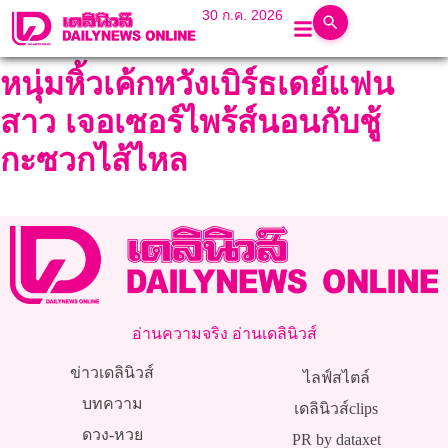
30 ก.ค. 2026
หนุ่มหิ้วเค้กหวังเบิร์ธเดย์แฟน
สาว เจอเซอร์ไพร้ส์นอนกับชู้
กะซวกไส้ไหล
อ่านความจริง อ่านเดลินิวส์
ข่าวเดลินิวส์
ไลฟ์สไตล์
บทความ
เดลินิวส์clips
ดวง-หวย
PR by dataxet