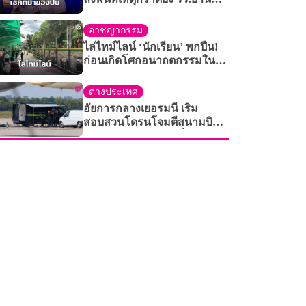
นนทบุรี
อาชญากรรม
ไล่ไทม์ไลน์ ‘นักเรียน’ พกปืน!
ก่อนเกิดโศกอนาถตกรรมใน
โรงเรียนเทพศิรินทร์​-นนทบุรี​
ต่างประเทศ
อัยการกลางเยอรมนี เริ่ม
สอบสวนโดรนโจมตีสนามบิน
คาดมุ่งทำลายความมั่นคงของ
ชาติ