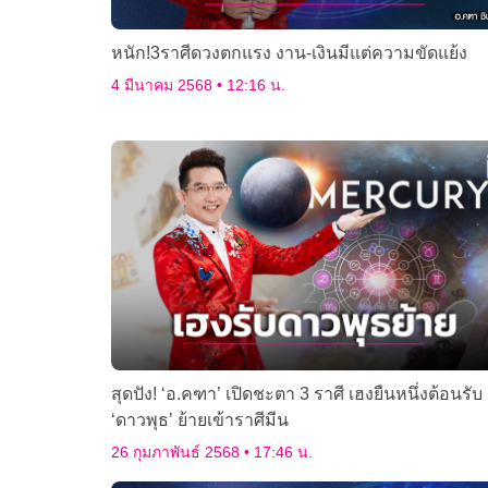
หนัก!3ราศีดวงตกแรง งาน-เงินมีแต่ความขัดแย้ง
4 มีนาคม 2568
12:16 น.
สุดปัง! ‘อ.คฑา’ เปิดชะตา 3 ราศี เฮงยืนหนึ่งต้อนรับ
‘ดาวพุธ’ ย้ายเข้าราศีมีน
26 กุมภาพันธ์ 2568
17:46 น.