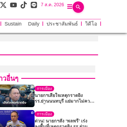
7 ส.ค. 2026
Sustain Daily
ประชาสัมพันธ์
วิดีโอ
าวอื่นๆ
การเมือง
นายกฯเสียใจเหตุกราดยิง
รร.ย่านนนทบุรี แย่มากไม่ควร
เกิดขึ้น
การเมือง
ด่วน! นายกฯสั่ง ‘พลพรี’ เร่ง
ลงพื้นที่เหตุกราดยิง รร.ย่าน