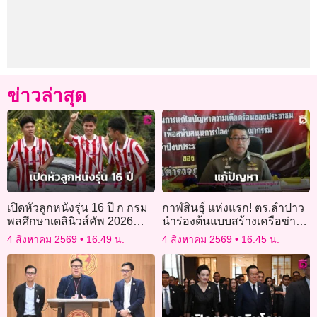
ข่าวล่าสุด
เปิดหัวลูกหนังรุ่น 16 ปี ก กรม
กาฬสินธุ์ แห่งแรก! ตร.ลำปาว
พลศึกษาเดลินิวส์คัพ 2026
นำร่องต้นแบบสร้างเครือข่าย
“อินทรีแดง-ชงโคม่วงทอง” –
ร่วมแก้ปัญหาผู้ป่วยจิตเวชใน
4 สิงหาคม 2569
16:49 น.
4 สิงหาคม 2569
16:45 น.
“สวนกุหลาบ-ราชวินิต
ชุมชน
บางแก้ว”