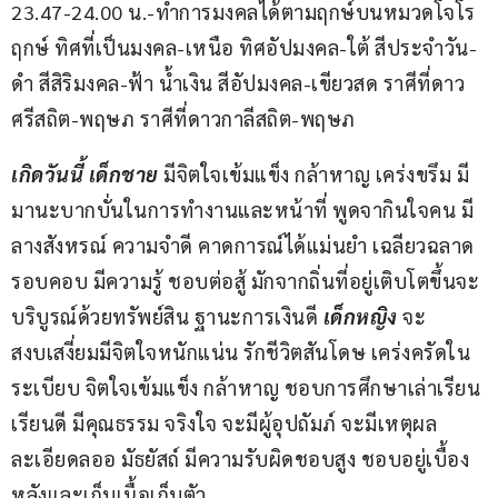
23.47-24.00 น.-ทำการมงคลได้ตามฤกษ์บนหมวดโจโร
ฤกษ์ ทิศที่เป็นมงคล-เหนือ ทิศอัปมงคล-ใต้ สีประจำวัน-
ดำ สีสิริมงคล-ฟ้า น้ำเงิน สีอัปมงคล-เขียวสด ราศีที่ดาว
ศรีสถิต-พฤษภ ราศีที่ดาวกาลีสถิต-พฤษภ
เกิดวันนี้ เด็กชาย
 มีจิตใจเข้มแข็ง กล้าหาญ เคร่งขรึม มี
มานะบากบั่นในการทำงานและหน้าที่ พูดจากินใจคน มี
ลางสังหรณ์ ความจำดี คาดการณ์ได้แม่นยำ เฉลียวฉลาด 
รอบคอบ มีความรู้ ชอบต่อสู้ มักจากถิ่นที่อยู่เติบโตขึ้นจะ
บริบูรณ์ด้วยทรัพย์สิน ฐานะการเงินดี 
เด็กหญิง 
จะ
สงบเสงี่ยมมีจิตใจหนักแน่น รักชีวิตสันโดษ เคร่งครัดใน
ระเบียบ จิตใจเข้มแข็ง กล้าหาญ ชอบการศึกษาเล่าเรียน 
เรียนดี มีคุณธรรม จริงใจ จะมีผู้อุปถัมภ์ จะมีเหตุผล 
ละเอียดลออ มัธยัสถ์ มีความรับผิดชอบสูง ชอบอยู่เบื้อง
หลังและเก็บเนื้อเก็บตัว