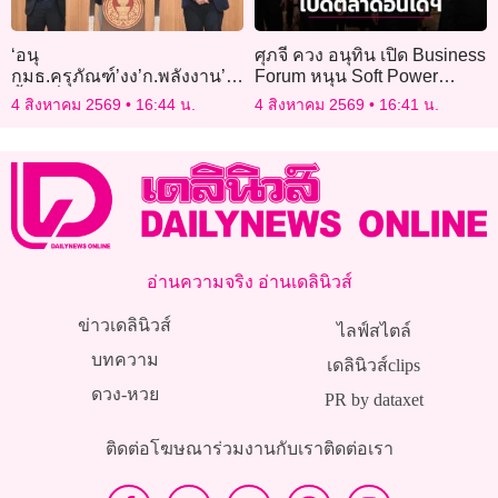
‘อนุ
ศุภจี ควง อนุทิน เปิด Business
กมธ.ครุภัณฑ์’งง’ก.พลังงาน’ชง
Forum หนุน Soft Power
ซื้อเครื่องอบกล้วยตาก
อาหารไทย-สินค้า รุกตลาด
4 สิงหาคม 2569
16:44 น.
4 สิงหาคม 2569
16:41 น.
ด้าน’เด็กส้ม’แฉ’รองปลัด มท.’
อินโดนีเซีย
ตบโต๊ะชี้หน้าอนุกมธ.งบฯ
อ่านความจริง อ่านเดลินิวส์
ข่าวเดลินิวส์
ไลฟ์สไตล์
บทความ
เดลินิวส์clips
ดวง-หวย
PR by dataxet
ติดต่อโฆษณา
ร่วมงานกับเรา
ติดต่อเรา