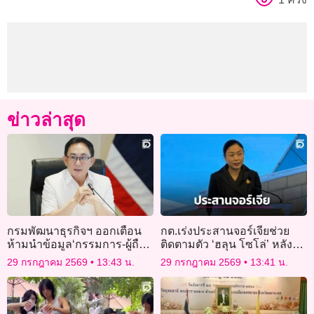
ข่าวล่าสุด
กรมพัฒนาธุรกิจฯ ออกเตือน
กต.เร่งประสานจอร์เจียช่วย
ห้ามนำข้อมูล‘กรรมการ-ผู้ถือ
ติดตามตัว ‘ฮลุน โซโล่’ หลัง
หุ้น’ ไปเผยแพร่เชิงธุรกิจ
ขาดการติดต่อนานกว่า 2
29 กรกฎาคม 2569
13:43 น.
29 กรกฎาคม 2569
13:41 น.
สัปดาห์