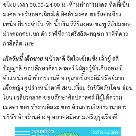
ขโมย เวลา 00.00-24.00 น.-ห้ามทำการมงคล ทิศที่เป็น
มงคล-ตะวันออกเฉียงใต้ ทิศอัปมงคล-ตะวันตกเฉียง
เหนือ สีประจำวัน-ฟ้า น้ำเงิน สีสิริมงคล-ชมพู สีอัปมงคล-
ม่วงดอกตะแบก ดำ ราศีที่ดาวศรีสถิต-พฤษภ ราศีที่ดาว
กาลีสถิต-เมษ
เกิดวันนี้ เด็กชาย
 หน้าตาดี จิตใจเข้มแข็ง เจ้าชู้ สติ
ปัญญาดี ชอบศึกษาศิลปศาสตร์ ใฝ่สูง รู้จักเก็บออม มี
ตำแหน่งหน้าที่การงานดี อายุมากขึ้นจะดีมีทรัพย์มาก 
เด็กหญิง
 รูปร่างหน้าตาดี สงบเสงี่ยม รักชีวิตสันโดษ อ่อน
โยน เฉลียวฉลาด ชอบศึกษาศิลปศาสตร์ มีผู้ให้ความ
เมตตา ชอบทำงานอิสระ ชอบด้านการเงินการธนาคาร 
บริษัทห้างร้านต่าง ๆ อนาคตมีความเจริญรุ่งเรืองดี