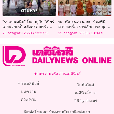
“ราชานมดิบ” โผล่อยู่กับ “เบียร์
พสกนิกรนครนายก ร่วมพิธี
เดอะวอยซ์” หลังครอบครัว
ถวายเครื่องราชสักการะ จุด
ตามหา แฟนๆแซะแรงหวาน
เทียนถวายพระพรชัยมงคล
29 กรกฎาคม 2569
13:37 น.
29 กรกฎาคม 2569
13:34 น.
แบบฝืนสุดๆ
เนื่องในโอกาสวันเฉลิม
พระชนมพรรษา พระบาท
สมเด็จพระเจ้าอยู่หัว
อ่านความจริง อ่านเดลินิวส์
ข่าวเดลินิวส์
ไลฟ์สไตล์
บทความ
เดลินิวส์clips
ดวง-หวย
PR by dataxet
ติดต่อโฆษณา
ร่วมงานกับเรา
ติดต่อเรา