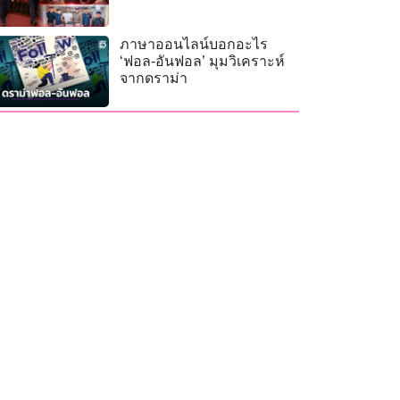
ภาษาออนไลน์บอกอะไร
‘ฟอล-อันฟอล’ มุมวิเคราะห์
จากดราม่า