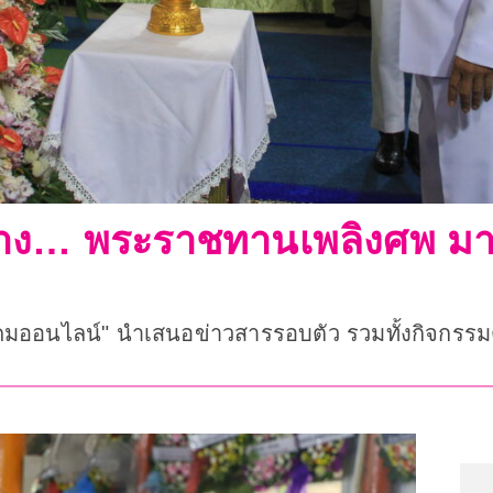
ง… พระราชทานเพลิงศพ มาร
งคมออนไลน์" นำเสนอข่าวสารรอบตัว รวมทั้งกิจกรรมตา