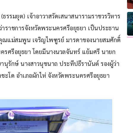
รรมยุต) เจ้าอาวาสวัดเสนาสนารามราชวรวิหาร 
้ว่าราชการจังหวัดพระนครศรีอยุธยา เป็นประธาน
ุณแม่สมพูน เจริญไพฑูรย์ มารดาของนายสมศักดิ์ 
นครศรีอยุธยา โดยมีนางนวลจันทร์ แย้มศรี นายก
ุรักษ์ นางสาวนุชนาถ ประทีปธีรานันต์ รองผู้ว่า
ดชะโด อำเภอผักไห่ จังหวัดพระนครศรีอยุธยา 