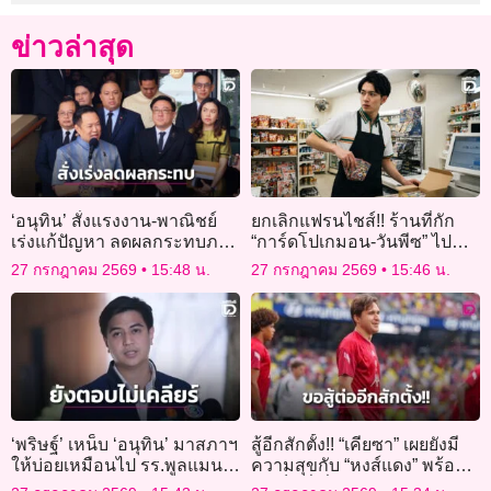
ข่าวล่าสุด
‘อนุทิน’ สั่งแรงงาน-พาณิชย์
ยกเลิกแฟรนไชส์!! ร้านที่กัก
เร่งแก้ปัญหา ลดผลกระทบภาษี
“การ์ดโปเกมอน-วันพีซ” ไป
สหรัฐ 12.5%
ขายต่อ
27 กรกฎาคม 2569
15:48 น.
27 กรกฎาคม 2569
15:46 น.
‘พริษฐ์’ เหน็บ ‘อนุทิน’ มาสภาฯ
สู้อีกสักตั้ง!! “เคียซา” เผยยังมี
ให้บ่อยเหมือนไป รร.พูลแมน
ความสุขกับ “หงส์แดง” พร้อม
ขอให้ดีเอสไอตรวจสอบกล้อง
ทำเต็มที่เพื่อโอกาสลงสนาม