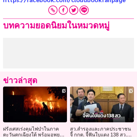
บทความยอดนิยมในหมวดหมู่
ข่าวล่าสุด
ฝรั่งเศสเร่งคุมไฟป่าในภาค
สว.สำรองและภาคประชาชน
ตะวันตกเฉียงใต้ พร้อมอพยพ
จี้ กกต. จี้ฟันใบแดง 138 สว.