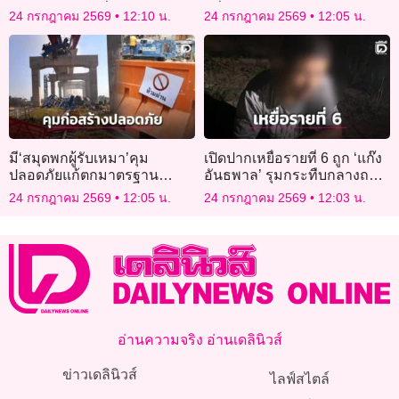
ประชาชนนับหมื่น
หวั่นข่าวลือมติ 5:2 ให้หลุด
24 กรกฎาคม 2569
12:10 น.
24 กรกฎาคม 2569
12:05 น.
มี‘สมุดพกผู้รับเหมา’คุม
เปิดปากเหยื่อรายที่ 6 ถูก ‘แก๊ง
ปลอดภัยแก้ตกมาตรฐาน
อันธพาล’ รุมกระทืบกลางถนน
ก่อสร้างรัฐได้จริง?
เมืองพิษณุโลกเย้ยกฎหมาย
24 กรกฎาคม 2569
12:05 น.
24 กรกฎาคม 2569
12:03 น.
อ่านความจริง อ่านเดลินิวส์
ข่าวเดลินิวส์
ไลฟ์สไตล์