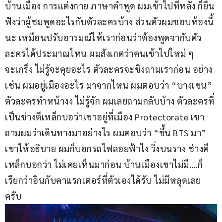
บ้านเมือง การแต่งกาย ภาษาคำพูด ผมเข้าไปทีหลัง ก็ยืน
ฟังว่าผู้ชมพูดอะไรกับตัวละครบ้าง ส่วนตัวผมชอบห้องนี้
นะ เหมือนปรับอารมณ์ให้เราก่อนว่าต้องพูดจากับตัว
ละครได้ประมาณไหน ผมสังเกตว่าคนเข้าไปใหม่ ๆ 
จะเกร็ง ไม่รู้จะคุยอะไร ตัวละครจะชิงถามเราก่อน อย่าง
เช่น ผมอยู่เมืองอะไร มาจากไหน ผมตอบว่า “บางเขน” 
ตัวละครทำหน้างง ไม่รู้จัก ผมเลยถามกลับบ้าง ตัวละครที่
เป็นช่างตีเหล็กบอว่าเขาอยู่ที่เมือง Protectorate เขา
ถามผมว่าเดินทางมาอย่างไร ผมตอบว่า “ขึ้น BTS มา” 
เขาให้อธิบาย ผมก็บอกรถไฟลอยฟ้าไง วิ่งบนราง ช่างตี
เหล็กบอกว่า ไม่เคยเห็นมาก่อน บ้านเมืองเขาไม่มี….ก็
เรียกว่าอินกับคาแรกเตอร์ที่ตัวเองได้รับ ไม่มีหลุดเลย
ครับ