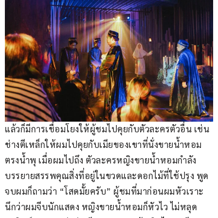
แล้วก็มีการเชื่อมโยงให้ผู้ชมไปคุยกับตัวละครตัวอื่น เช่น 
ช่างตีเหล็กให้ผมไปคุยกับเมียของเขาที่นั่งขายน้ำหอม
ตรงน้ำพุ เมื่อผมไปถึง ตัวละครหญิงขายน้ำหอมกำลัง
บรรยายสรรพคุณสิ่งที่อยู่ในขวดและดอกไม้ที่ใช้ปรุง พูด
จบผมก็ถามว่า “โสดมั้ยครับ” ผู้ชมที่มาก่อนผมหัวเราะ
นึกว่าผมจีบนักแสดง หญิงขายน้ำหอมก็หัวไว ไม่หลุด