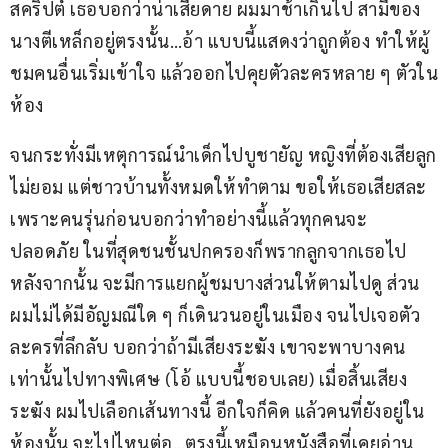
สคริปต์ เธอบอกว่าน่าเสียดาย ผมมาช้าเกินไป สามีของ
นางตีเหล็กอยู่ตรงนั้น…อ้า แบบนี้แสดงว่าถูกต้อง ทำให้ผู้
ชมคนอื่นเริ่มเข้าใจ แล้วออกไปคุยตัวละครหลาย ๆ ตัวใน
ห้อง
จนกระทั่งมีเหตุการณ์นำเด็กไปบูชายัญ หญิงที่ต้องเสียลูก
ไม่ยอม แต่ชาวบ้านทั้งหมดให้ทำตาม ขอให้เธอเสียสละ 
เพราะคนรุ่นก่อนบอกว่าทำอย่างนี้แล้วทุกคนจะ
ปลอดภัย ในที่สุดชนชั้นปกครองก็พรากลูกจากเธอไป 
หลังจากนั้น จะมีการแยกผู้ชมบางส่วนให้ตามไปดู ส่วน
ผมไม่ได้มีอัญมณีใด ๆ ก็เดินวนอยู่ในเมือง จนไปเจอตัว
ละครที่ลึกลับ บอกว่าถ้ามีเสียงระฆัง เขาจะพาบางคน
เท่านั้นไปทางพิเศษ (โอ้ แบบนี้ชอบเลย) เมื่อสิ้นเสียง
ระฆัง ผมไปเลือกเส้นทางนี้ อีกใจก็คิด แล้วคนที่ยังอยู่ใน
ห้องนั้น จะไปไหนต่อ…ตรงนี้เหมือนหนังสือที่เคยอ่าน