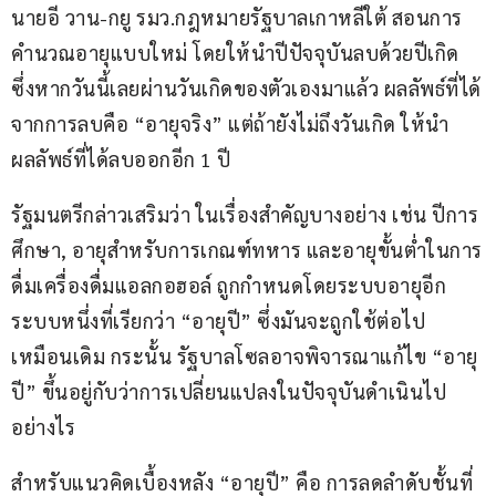
นายอี วาน-กยู รมว.กฎหมายรัฐบาลเกาหลีใต้ สอนการ
คำนวณอายุแบบใหม่ โดยให้นำปีปัจจุบันลบด้วยปีเกิด 
ซึ่งหากวันนี้เลยผ่านวันเกิดของตัวเองมาแล้ว ผลลัพธ์ที่ได้
จากการลบคือ “อายุจริง” แต่ถ้ายังไม่ถึงวันเกิด ให้นำ
ผลลัพธ์ที่ได้ลบออกอีก 1 ปี
รัฐมนตรีกล่าวเสริมว่า ในเรื่องสำคัญบางอย่าง เช่น ปีการ
ศึกษา, อายุสำหรับการเกณฑ์ทหาร และอายุขั้นต่ำในการ
ดื่มเครื่องดื่มแอลกอฮอล์ ถูกกำหนดโดยระบบอายุอีก
ระบบหนึ่งที่เรียกว่า “อายุปี” ซึ่งมันจะถูกใช้ต่อไป
เหมือนเดิม กระนั้น รัฐบาลโซลอาจพิจารณาแก้ไข “อายุ
ปี” ขึ้นอยู่กับว่าการเปลี่ยนแปลงในปัจจุบันดำเนินไป
อย่างไร
สำหรับแนวคิดเบื้องหลัง “อายุปี” คือ การลดลำดับชั้นที่