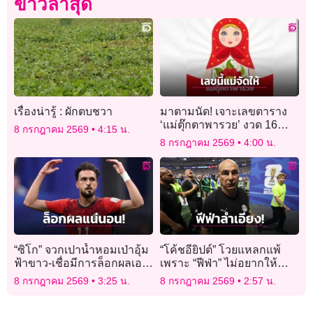
ข่าวล่าสุด
เรื่องน่ารู้ : ผักตบชวา
มาตามนัด! เจาะเลขตาราง
‘แม่ตุ๊กตาพารวย’ งวด 16
8 กรกฎาคม 2569
4:15 น.
ก.ค. 69 คอหวยแห่ซูมเลข
8 กรกฎาคม 2569
4:00 น.
ชอบ-ตัวเลข 9 ช่อง”
“ซิโก” จวกเปาน้ำหอมเป่าอุ้ม
“โค้ชอียิปต์” โวยแหลกแพ้
ฟ้าขาว-เชื่อมีการล็อกผลเอา
เพราะ “ฟีฟ่า” ไม่อยากให้
ไว้แล้ว
“เมสซี” ตกรอบ
8 กรกฎาคม 2569
3:25 น.
8 กรกฎาคม 2569
2:57 น.