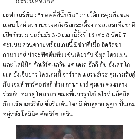
โมฮาเหม็ด ซาลาห์
เอฟเวอร์ตัน : 
“ทอฟฟี่สีน้ำเงิน” ภายใต้การคุมทีมของ 
ฌอน ไดค์ ผลงานช่วงหลังเริ่มกระเตื้อง ก่อนเบรกทีมชาติ
เปิดรังถล่ม บอร์นมัธ 3-0 เวลานี้รั้งที่ 16 เตะ 8 นัดมี 7 
คะแนน ส่วนความพร้อมเกมนี้ มีข่าวดีเมื่อ อิดริสซา 
กานา เกย์ น่าจะฟิตคืนทีม เช่นเดียวกับ ซีมุส โคลแมน 
และ โดมินิค คัลเวิร์ต-เลวิน แต่ เดเล อัลลี กับ อังเดร โก
เมส ยังเจ็บยาว โดยเกมนี้ จาร์ราด แบรนธ์เวธ คุมเกมรับคู่
กับ เจมส์ ทาร์คอฟสกี ส่วน กานา เกย์ คุมเกมตรงกลาง
ร่วมกับ อมาดู โอนานา ขณะที่แนวรุกใช้ ดไวท์ แม็คนีล 
กับ แจ๊ค แฮร์ริสัน ขึ้นริมเส้น โดยมี อับดูลาย ดูคูเร ปั้นเกม
อยู่หลัง โดมินิค คัลเวิร์ต-เลวิน