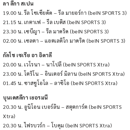
ลา ลีกา สเปน
19.00 น. รีล โซเซียดัด – รีล มายอร์กา (beIN SPORTS 3)
21.15 น. เกตาเฟ – รีล เบติส (beIN SPORTS 3)
23.30 น. เซบีญา – รีล มาดริด (beIN SPORTS 3)
02.00 น. เซลตา – แอตเลติโก มาดริด (beIN SPORTS 3)
กัลโช เซเรีย อา อิตาลี
20.00 น. เวโรนา – นาโปลี (beIN SPORTS Xtra)
23.00 น. โตริโน – อินเตอร์ มิลาน (beIN SPORTS Xtra)
01.45 น. ซาสซูโอโล – ลาซิโอ (beIN SPORTS Xtra)
บุนเดสลีกา เยอรมนี
20.30 น. อูนิโอน เบอร์ลิน – สตุตการ์ต (beIN SPORTS 
Xtra)
20.30 น. ไฟรบวร์ก – โบคุม (beIN SPORTS Xtra)