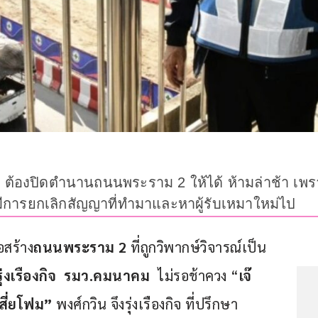
ี 68 ต้องปิดตำนานถนนพระราม 2 ให้ได้ ห้ามล่าช้า เพ
จะมีการยกเลิกสัญญาที่ทำมาและหาผู้รับเหมาใหม่ไป
อสร้าง
ถนนพระราม 2
 ที่ถูกวิพากษ์วิจารณ์เป็น
งรุ่งเรืองกิจ  รมว.คมนาคม
  ไม่รอช้าควง “
เจ๊
สี่ยโฟม”
 พงศ์กวิน จึงรุ่งเรืองกิจ ที่ปรึกษา