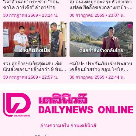
“เจ้าสัวน้อย” กระชาก “กอน
สืบดินแดงบุกตะครุบหัวจ่ายคา
ซาโล การ์เซีย” ล่าตาข่าย
แฟลต ยึดอื้อของกลางยาบ้า-
เงินสด
30 กรกฎาคม 2569
23:14 น.
30 กรกฎาคม 2569
23:07 น.
รวบลูกจ้างขนอิฐสุดแสบ เชิด
ซมโปะ ประกันภัย เร่งประสาน
เงินส่งของนายจ้างกว่า 9 พัน
เคลื่อนย้ายร่าง ฮลุน โซโล่
บาท อ้างคิดถึงเมีย
กลับไทย พร้อมดูแลค่าใช้จ่าย
30 กรกฎาคม 2569
22:57 น.
30 กรกฎาคม 2569
22:44 น.
ให้ทั้งหมด
อ่านความจริง อ่านเดลินิวส์