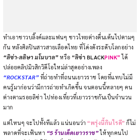
ทำเอาชาวบลิ๊งค์และแฟนๆ ชาวไทยต่างตื่นเต้นไปตามๆ 
กัน หลังศิลปินสาวสายเลือดไทย ที่โด่งดังระดับโลกอย่าง
“ลิซ่า-ลลิษา มโนบาล” 
หรือ 
“ลิซ่า BLACK
PINK” 
ได้
ปล่อยคลิปมิวสิกวิดีโอใหม่ล่าสุดอย่างเพลง 
“ROCKSTAR”
 ที่ถ่ายทำที่ถนนเยาวราช โดยที่แทบไม่มี
คนรู้มาก่อนว่ามีการถ่ายทำเกิดขึ้น จนตอนนี้หลายๆ คน 
ต่างตามรอยลิซ่า ไปท่องเที่ยวที่เยาวราชกันเป็นจำนวน
มาก
แต่ไหนๆ จะไปทั้งทีแล้ว แน่นอนว่า 
“พรุ่งนี้กินไรดี”
 ก็ไม่
พลาดที่จะเฟ้นหา 
“5 ร้านเด็ดเยาวราช”
 ให้ทุกคนไป