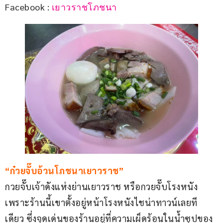
Facebook : 
เยาวราชโภชนา
“ก๋วยจั๊บอ้วนโภชนาเยาวราช”
กวยจั๊บเจ้าดังแห่งย่านเยาวราช หรือกวยจั๊บโรงหนัง 
เพราะร้านนี้เขาตั้งอยู่หน้าโรงหนังไชน่าทาวน์เลยที
เดียว ซึ่งจุดเด่นของร้านอยู่ที่ความเผ็ดร้อนในน้ำซุปของ