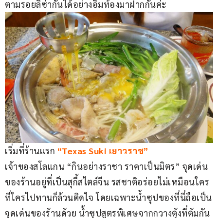
ตามรอยลิซ่ากันได้อย่างอิ่มท้องมาฝากกันค่ะ
เริ่มที่ร้านแรก
 “Texas Suki เยาวราช”
เจ้าของสโลแกน “กินอย่างราชา ราคาเป็นมิตร” จุดเด่น
ของร้านอยู่ที่เป็นสุกี้สไตล์จีน รสชาติอร่อยไม่เหมือนใคร 
ที่ใครไปทานก็ล้วนติดใจ โดยเฉพาะน้ำซุปของที่นี่ถือเป็น
จุดเด่นของร้านด้วย น้ำซุปสูตรพิเศษจากกวางตุ้งที่ต้มกัน