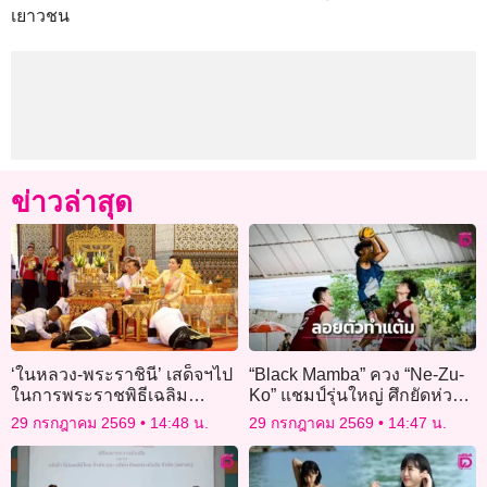
เยาวชน
ข่าวล่าสุด
‘ในหลวง-พระราชินี’ เสด็จฯไป
“Black Mamba” ควง “Ne-Zu-
ในการพระราชพิธีเฉลิม
Ko” แชมป์รุ่นใหญ่ ศึกยัดห่วง
พระชนมพรรษา พุทธศักราช
“TOA 3×3 All Thailand-
29 กรกฎาคม 2569
14:48 น.
29 กรกฎาคม 2569
14:47 น.
2569
Domestic Power 2026” สนาม
11