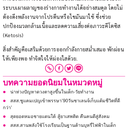
ระบบเผาผลาญของร่างกายทำงานได้อย่างสมดุล โดยไม่
ต้องดึงพลังงานจากโปรตีนหรือไขมันมาใช้ ซึ่งช่วย
ปกป้องมวลกล้ามเนื้อและลดความเสี่ยงต่อภาวะคีโตซิส 
(Ketosis)
สิ่งสำคัญคือเสริมด้วยการออกกำลังกายสม่ำเสมอ พักผ่อน
ให้เพียงพอ ทำจิตใจให้ผ่องใสด้วย.
บทความยอดนิยมในหมวดหมู่
น่าห่วงปัญหาดวงตาสูงขึ้นในเด็ก-วัยทำงาน
สสส.ชูแคมเปญเข้าพรรษา’90วันชาเลนจ์เก็บแต้มชีวิตที่ดี
กว่า’
สุดยอดหมอชายแดนใต้ สู้ยาเสพติด คืนคนดีสู่สังคม
สสส.สานพลังใช้โรงเรียนเป็นฐานต้านบุหรี่ไฟฟ้าในเด็ก