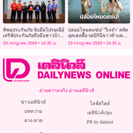
ทิพยประกันภัย จับมือไปรษณีย์
ปล่อยโหมดแซ่บ! ‘วีเจจ๋า’ สลัด
เสริฟ์ประกันภัยถึงมือชาวบ้าน
ลุคเฮลตี้อวดบิกินีขาวท้าแดด
รุกตลาดลูกค้ารายย่อย
ริมทะเล หุ่นฟิตเฟิร์มจนแฟนๆ
29 กรกฎาคม 2569
14:35 น.
29 กรกฎาคม 2569
14:30 น.
แห่ชม
อ่านความจริง อ่านเดลินิวส์
ข่าวเดลินิวส์
ไลฟ์สไตล์
บทความ
เดลินิวส์clips
ดวง-หวย
PR by dataxet