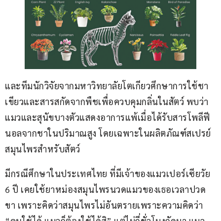
และทีมนักวิจัยจากมหาวิทยาลัยโตเกียวศึกษาการใช้ชา
เขียวและสารสกัดจากพืชเพื่อควบคุมกลิ่นในสัตว์ พบว่า
แมวและสุนัขบางตัวแสดงอาการแพ้เมื่อได้รับสารโพลีฟี
นอลจากชาในปริมาณสูง โดยเฉพาะในผลิตภัณฑ์สเปรย์
สมุนไพรสำหรับสัตว์
มีกรณีศึกษาในประเทศไทย ที่มีเจ้าของแมวเปอร์เซียวัย 
6 ปี เคยใช้ยาหม่องสมุนไพรนวดแมวของเธอเวลาปวด
ขา เพราะคิดว่าสมุนไพรไม่อันตรายเพราะความคิดว่า 
“คนใช้ได้ แมวก็ต้องใช้ได้สิ” แต่ไม่กี่ชั่วโมงถัดมา แมว