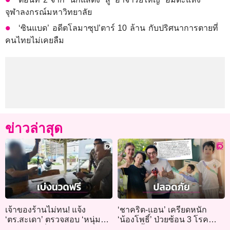
จุฬาลงกรณ์มหาวิทยาลัย
‘ซินแบด’ อดีตโลมาซุป’ตาร์ 10 ล้าน กับปริศนาการตายที่
คนไทยไม่เคยลืม
ข่าวล่าสุด
เจ้าของร้านไม่ทน! แจ้ง
‘ชาคริต-แอน’ เครียดหนัก
‘ตร.สะเดา’ ตรวจสอบ ‘หนุ่ม
‘น้องโพธิ์’ ป่วยซ้อน 3 โรค
ใหญ่’ อ้างเป็น ‘พล.ต.อ.’ เบ่งไม่
แพทย์ชี้เคสหายากไม่ถึง 5%!